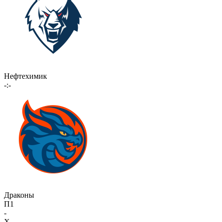
Нефтехимик
-:-
Драконы
П1
-
X