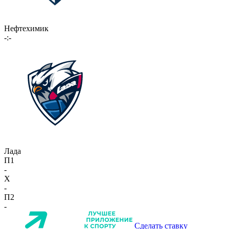
Нефтехимик
-:-
Лада
П1
-
X
-
П2
-
Сделать ставку