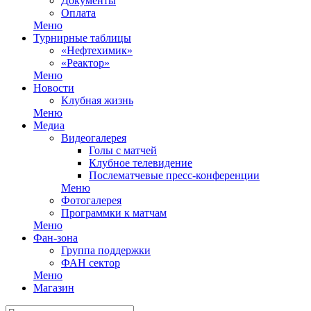
Документы
Оплата
Меню
Турнирные таблицы
«Нефтехимик»
«Реактор»
Меню
Новости
Клубная жизнь
Меню
Медиа
Видеогалерея
Голы с матчей
Клубное телевидение
Послематчевые пресс-конференции
Меню
Фотогалерея
Программки к матчам
Меню
Фан-зона
Группа поддержки
ФАН сектор
Меню
Магазин