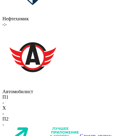
Нефтехимик
-:-
Автомобилист
П1
-
X
-
П2
-
Сделать ставку