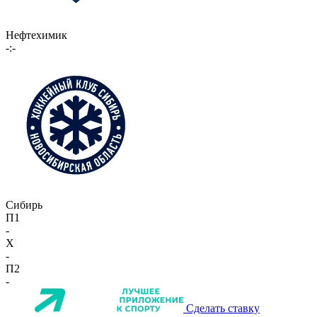
Нефтехимик
-:-
Сибирь
П1
-
X
-
П2
-
Сделать ставку