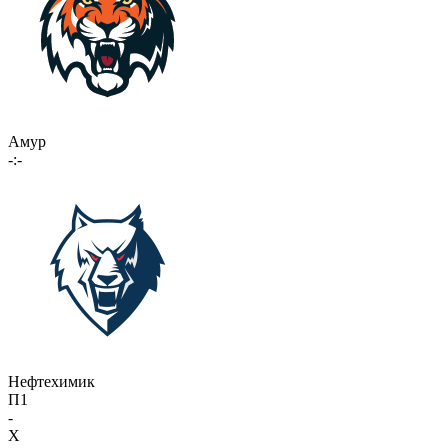
Амур
-:-
Нефтехимик
П1
-
X