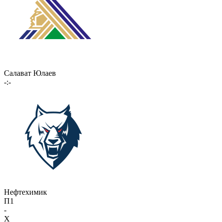
Салават Юлаев
-:-
Нефтехимик
П1
-
X