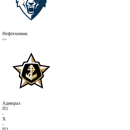
Нефтехимик
-:-
Адмирал
П1
-
X
-
П2