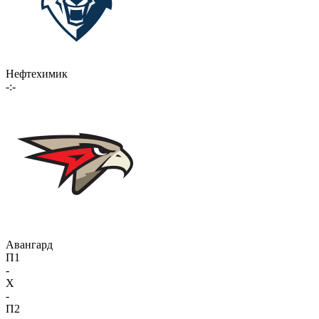
Нефтехимик
-:-
Авангард
П1
-
X
-
П2