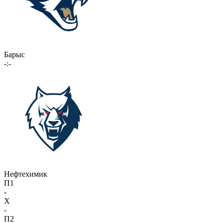
Барыс
-:-
Нефтехимик
П1
-
X
-
П2