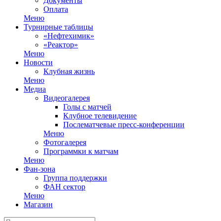
Документы
Оплата
Меню
Турнирные таблицы
«Нефтехимик»
«Реактор»
Меню
Новости
Клубная жизнь
Меню
Медиа
Видеогалерея
Голы с матчей
Клубное телевидение
Послематчевые пресс-конференции
Меню
Фотогалерея
Программки к матчам
Меню
Фан-зона
Группа поддержки
ФАН сектор
Меню
Магазин