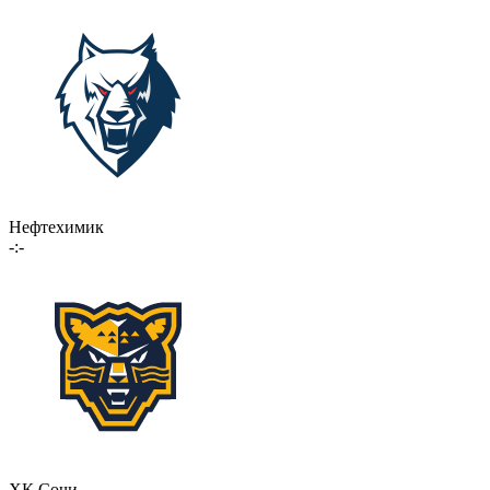
Нефтехимик
-:-
ХК Сочи