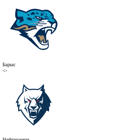
Барыс
-:-
Нефтехимик