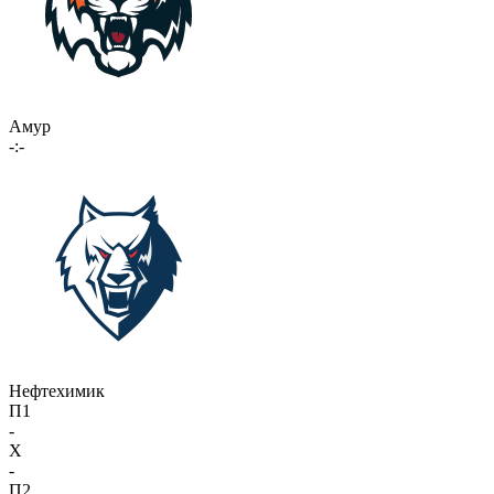
Амур
-:-
Нефтехимик
П1
-
X
-
П2