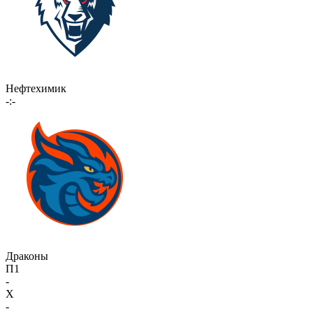
Нефтехимик
-:-
Драконы
П1
-
X
-