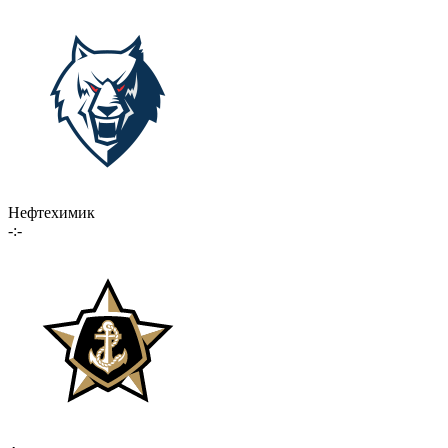
Нефтехимик
-:-