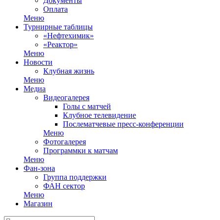
Документы
Оплата
Меню
Турнирные таблицы
«Нефтехимик»
«Реактор»
Меню
Новости
Клубная жизнь
Меню
Медиа
Видеогалерея
Голы с матчей
Клубное телевидение
Послематчевые пресс-конференции
Меню
Фотогалерея
Программки к матчам
Меню
Фан-зона
Группа поддержки
ФАН сектор
Меню
Магазин