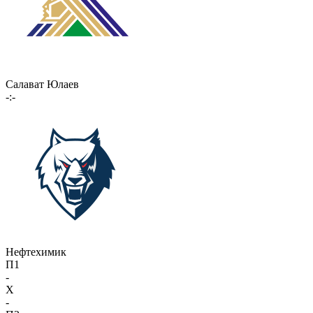
Салават Юлаев
-:-
Нефтехимик
П1
-
X
-