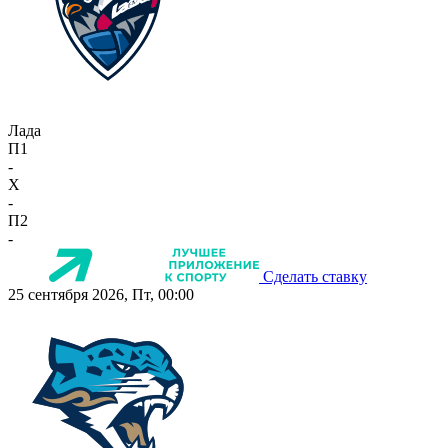
Лада
П1
-
X
-
П2
-
Сделать ставку
25 сентября 2026, Пт, 00:00