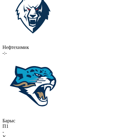
Нефтехимик
-:-
Барыс
П1
-