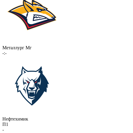
Металлург Мг
-:-
Нефтехимик
П1
-