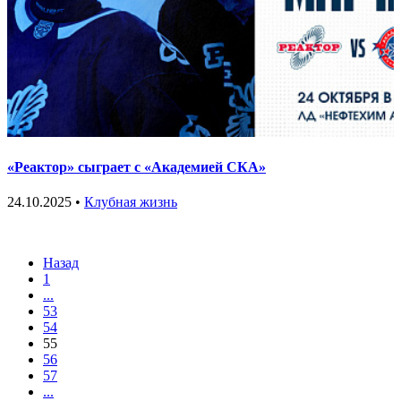
«Реактор» сыграет с «Академией СКА»
24.10.2025 •
Клубная жизнь
Назад
1
...
53
54
55
56
57
...