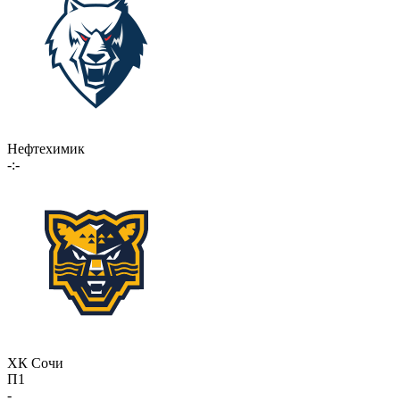
Нефтехимик
-:-
ХК Сочи
П1
-