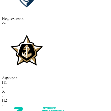
Нефтехимик
-:-
Адмирал
П1
-
X
-
П2
-