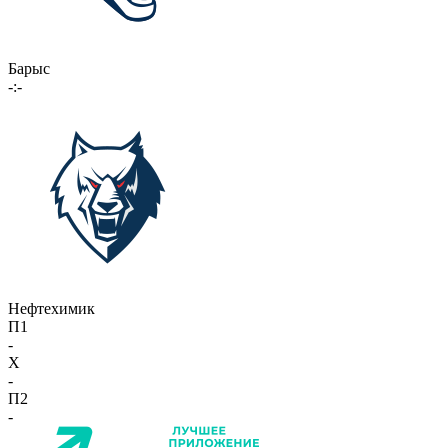
Барыс
-:-
Нефтехимик
П1
-
X
-
П2
-