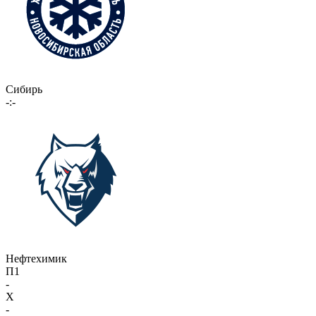
Сибирь
-:-
Нефтехимик
П1
-
X
-