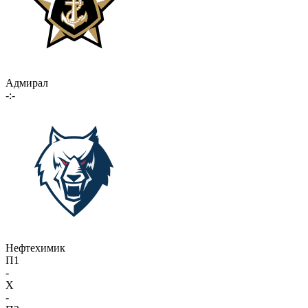
Адмирал
-:-
Нефтехимик
П1
-
X
-