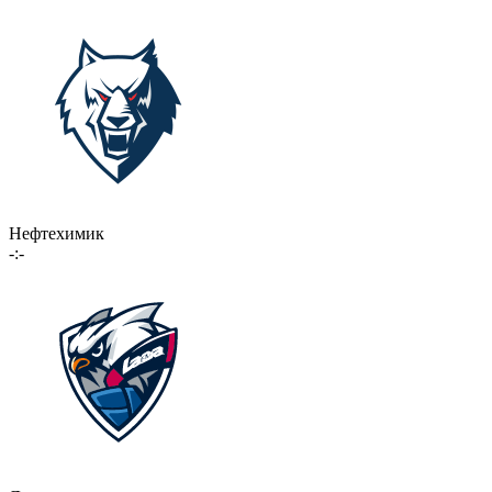
Нефтехимик
-:-