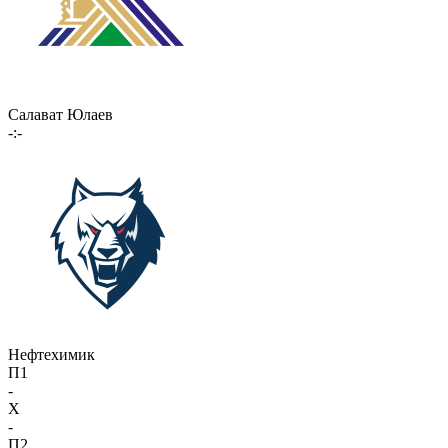
Салават Юлаев
-:-
Нефтехимик
П1
-
X
-
П2