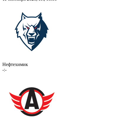
Нефтехимик
-:-