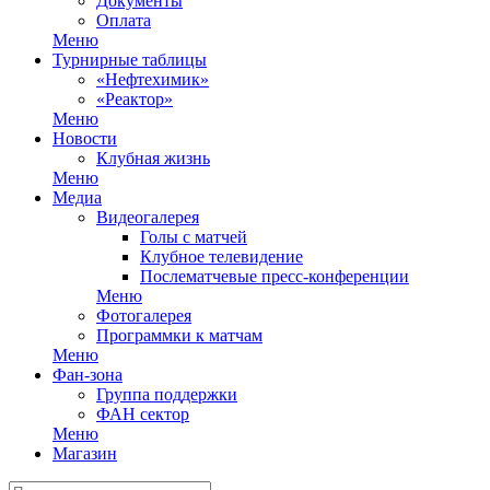
Документы
Оплата
Меню
Турнирные таблицы
«Нефтехимик»
«Реактор»
Меню
Новости
Клубная жизнь
Меню
Медиа
Видеогалерея
Голы с матчей
Клубное телевидение
Послематчевые пресс-конференции
Меню
Фотогалерея
Программки к матчам
Меню
Фан-зона
Группа поддержки
ФАН сектор
Меню
Магазин