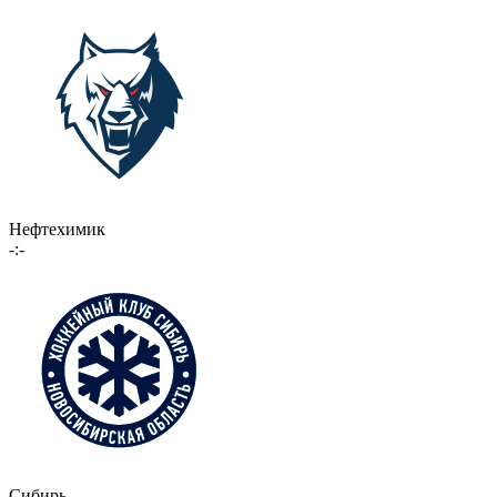
Нефтехимик
-:-
Сибирь