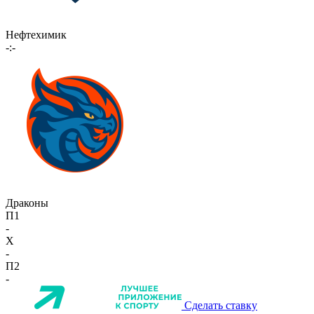
Нефтехимик
-:-
Драконы
П1
-
X
-
П2
-
Сделать ставку