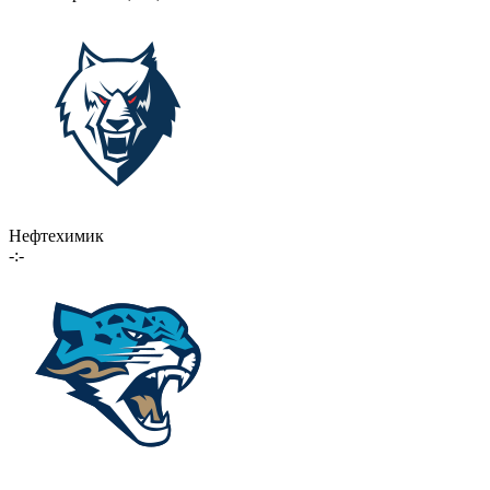
Нефтехимик
-:-