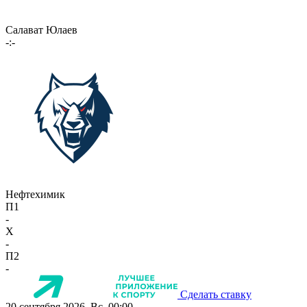
Салават Юлаев
-:-
Нефтехимик
П1
-
X
-
П2
-
Сделать ставку
20 сентября 2026, Вс, 00:00