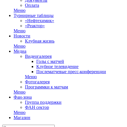
Документы
Оплата
Меню
Турнирные таблицы
«Нефтехимик»
«Реактор»
Меню
Новости
Клубная жизнь
Меню
Медиа
Видеогалерея
Голы с матчей
Клубное телевидение
Послематчевые пресс-конференции
Меню
Фотогалерея
Программки к матчам
Меню
Фан-зона
Группа поддержки
ФАН сектор
Меню
Магазин