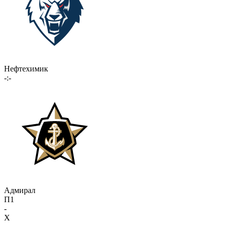
Нефтехимик
-:-
Адмирал
П1
-
X
-