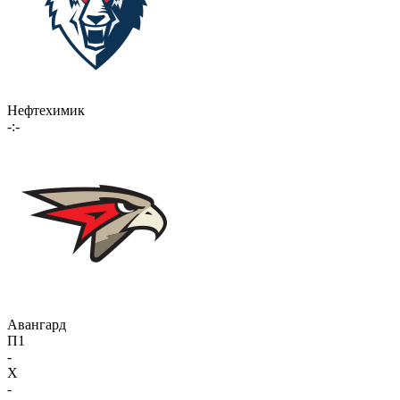
Нефтехимик
-:-
Авангард
П1
-
X
-