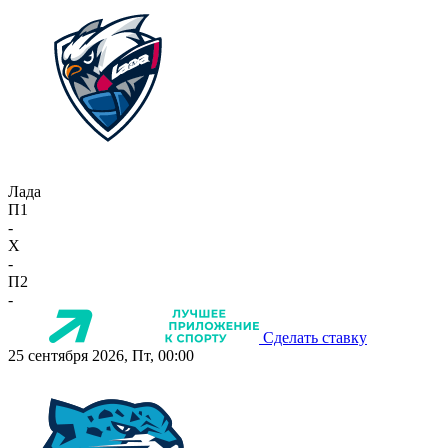
Лада
П1
-
X
-
П2
-
Сделать ставку
25 сентября 2026, Пт, 00:00