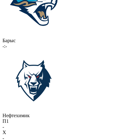
Барыс
-:-
Нефтехимик
П1
-
X
-