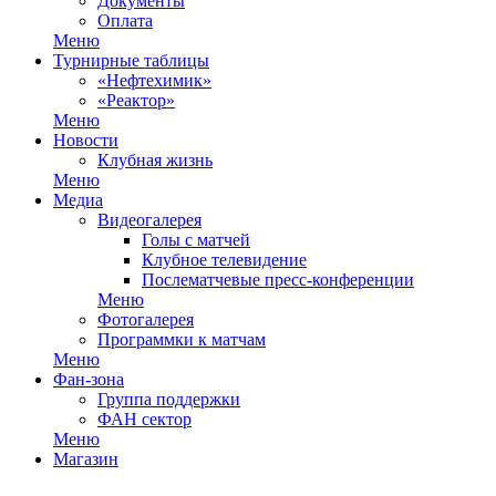
Документы
Оплата
Меню
Турнирные таблицы
«Нефтехимик»
«Реактор»
Меню
Новости
Клубная жизнь
Меню
Медиа
Видеогалерея
Голы с матчей
Клубное телевидение
Послематчевые пресс-конференции
Меню
Фотогалерея
Программки к матчам
Меню
Фан-зона
Группа поддержки
ФАН сектор
Меню
Магазин