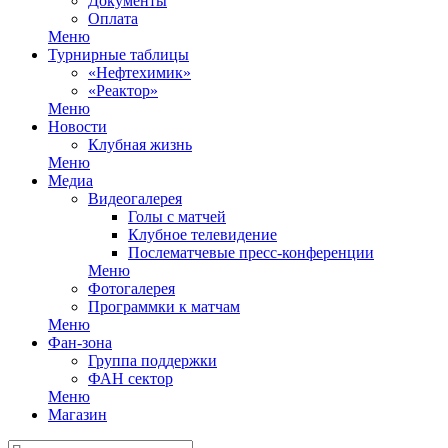
Документы
Оплата
Меню
Турнирные таблицы
«Нефтехимик»
«Реактор»
Меню
Новости
Клубная жизнь
Меню
Медиа
Видеогалерея
Голы с матчей
Клубное телевидение
Послематчевые пресс-конференции
Меню
Фотогалерея
Программки к матчам
Меню
Фан-зона
Группа поддержки
ФАН сектор
Меню
Магазин