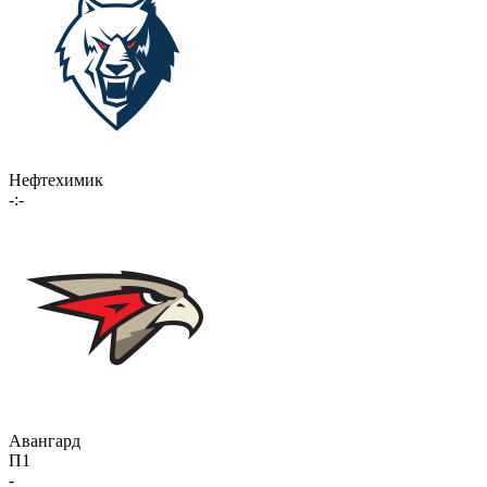
Нефтехимик
-:-
Авангард
П1
-