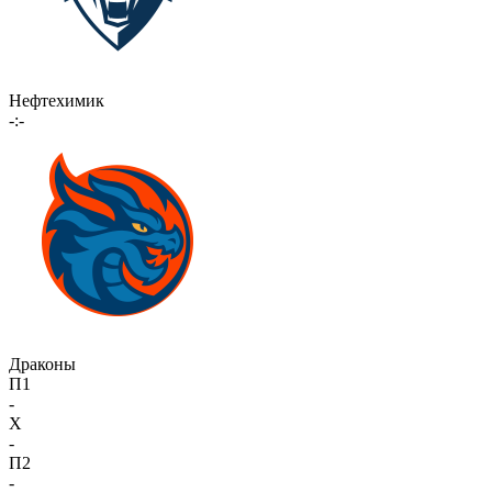
Нефтехимик
-:-
Драконы
П1
-
X
-
П2
-