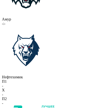
Амур
-:-
Нефтехимик
П1
-
X
-
П2
-