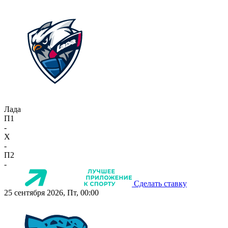
Лада
П1
-
X
-
П2
-
Сделать ставку
25 сентября 2026, Пт, 00:00