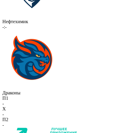
Нефтехимик
-:-
Драконы
П1
-
X
-
П2
-