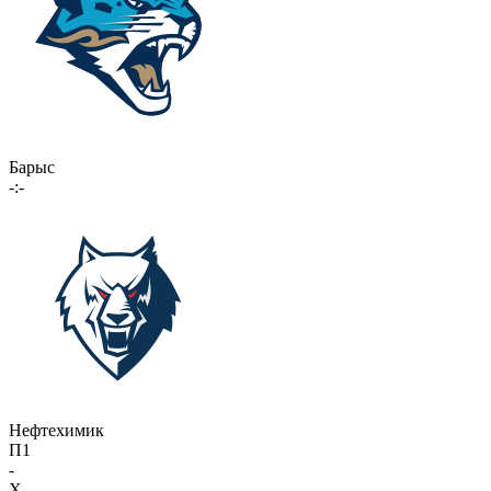
Барыс
-:-
Нефтехимик
П1
-
X