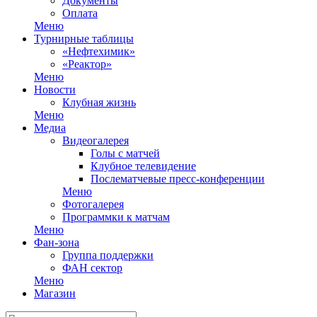
Документы
Оплата
Меню
Турнирные таблицы
«Нефтехимик»
«Реактор»
Меню
Новости
Клубная жизнь
Меню
Медиа
Видеогалерея
Голы с матчей
Клубное телевидение
Послематчевые пресс-конференции
Меню
Фотогалерея
Программки к матчам
Меню
Фан-зона
Группа поддержки
ФАН сектор
Меню
Магазин