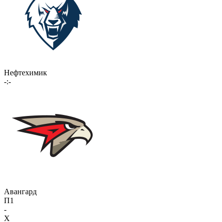
Нефтехимик
-:-
Авангард
П1
-
X