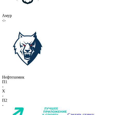
Амур
-:-
Нефтехимик
П1
-
X
-
П2
-
Сделать ставку