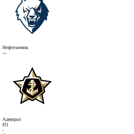
Нефтехимик
-:-
Адмирал
П1
-