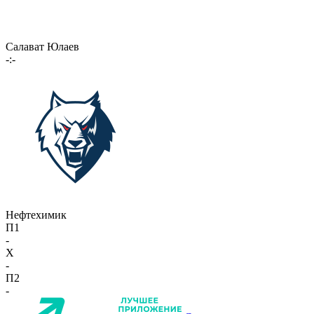
Салават Юлаев
-:-
Нефтехимик
П1
-
X
-
П2
-