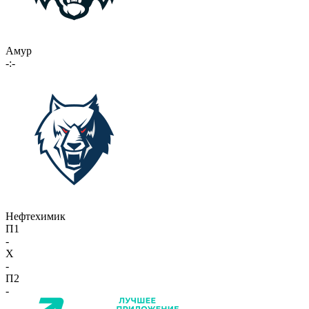
Амур
-:-
Нефтехимик
П1
-
X
-
П2
-