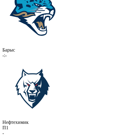
Барыс
-:-
Нефтехимик
П1
-