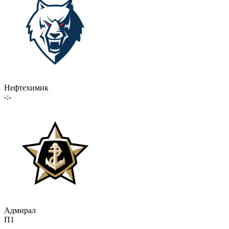
Нефтехимик
-:-
Адмирал
П1
-