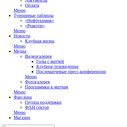
Документы
Оплата
Меню
Турнирные таблицы
«Нефтехимик»
«Реактор»
Меню
Новости
Клубная жизнь
Меню
Медиа
Видеогалерея
Голы с матчей
Клубное телевидение
Послематчевые пресс-конференции
Меню
Фотогалерея
Программки к матчам
Меню
Фан-зона
Группа поддержки
ФАН сектор
Меню
Магазин