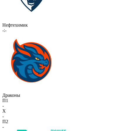
Нефтехимик
-:-
Драконы
П1
-
X
-
П2
-