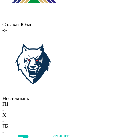
Салават Юлаев
-:-
Нефтехимик
П1
-
X
-
П2
-