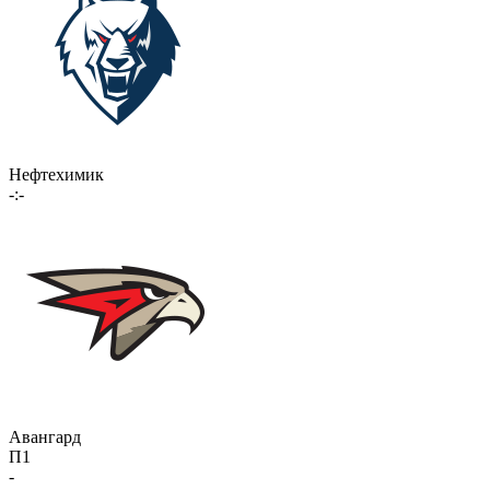
Нефтехимик
-:-
Авангард
П1
-