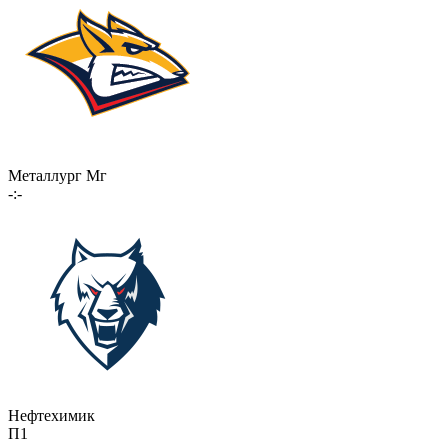
Металлург Мг
-:-
Нефтехимик
П1