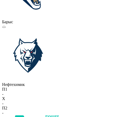
Барыс
-:-
Нефтехимик
П1
-
X
-
П2
-