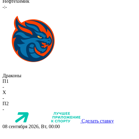
Нефтехимик
-:-
Драконы
П1
-
X
-
П2
-
Сделать ставку
08 сентября 2026, Вт, 00:00