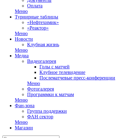
Документы
Оплата
Меню
Турнирные таблицы
«Нефтехимик»
«Реактор»
Меню
Новости
Клубная жизнь
Меню
Медиа
Видеогалерея
Голы с матчей
Клубное телевидение
Послематчевые пресс-конференции
Меню
Фотогалерея
Программки к матчам
Меню
Фан-зона
Группа поддержки
ФАН сектор
Меню
Магазин