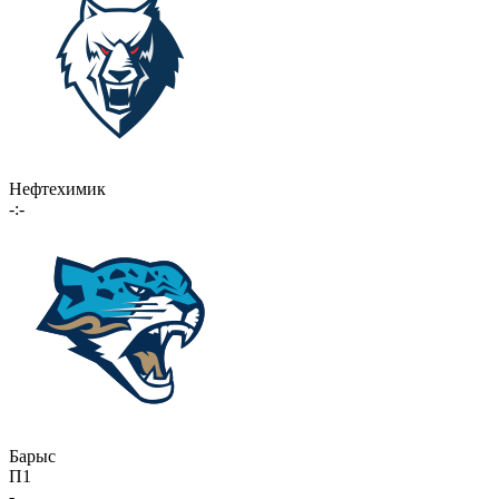
Нефтехимик
-:-
Барыс
П1
-