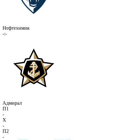
Нефтехимик
-:-
Адмирал
П1
-
X
-
П2
-