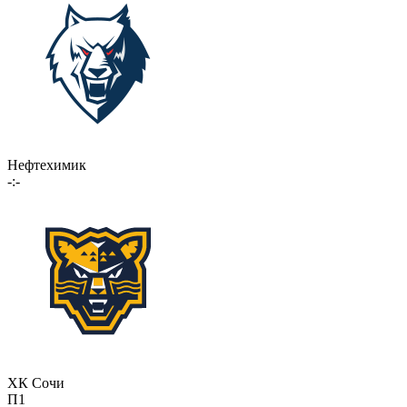
Нефтехимик
-:-
ХК Сочи
П1