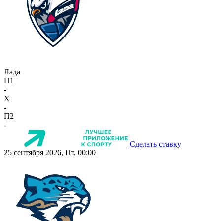
Лада
П1
-
X
-
П2
-
Сделать ставку
25 сентября 2026, Пт, 00:00