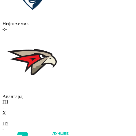
Нефтехимик
-:-
Авангард
П1
-
X
-
П2
-