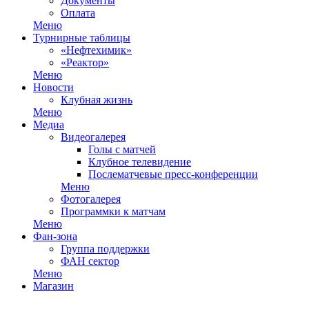
Документы
Оплата
Меню
Турнирные таблицы
«Нефтехимик»
«Реактор»
Меню
Новости
Клубная жизнь
Меню
Медиа
Видеогалерея
Голы с матчей
Клубное телевидение
Послематчевые пресс-конференции
Меню
Фотогалерея
Программки к матчам
Меню
Фан-зона
Группа поддержки
ФАН сектор
Меню
Магазин