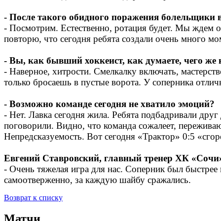
- После такого обидного поражения болельщики в 
- Посмотрим. Естественно, ротация будет. Мы ждем о
повторю, что сегодня ребята создали очень много мо
- Вы, как бывший хоккеист, как думаете, чего же 
- Наверное, хитрости. Смелкалку включать, мастерс
только бросаешь в пустые ворота. У соперника отлич
- Возможно команде сегодня не хватило эмоций?
- Нет. Лавка сегодня жила. Ребята подбадривали дру
поговорили. Видно, что команда сожалеет, переживают
Непредсказуемость. Вот сегодня «Трактор» 0:5 «сг
Евгений Ставровский, главный тренер ХК «Соч
- Очень тяжелая игра для нас. Соперник был быстрее
самоотверженно, за каждую шайбу сражались.
Возврат к списку
Матчи