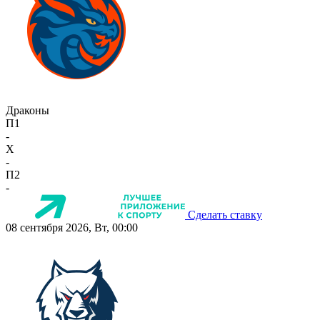
Драконы
П1
-
X
-
П2
-
Сделать ставку
08 сентября 2026, Вт, 00:00