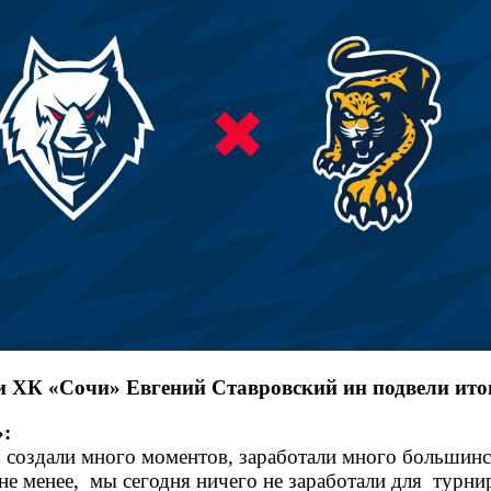
и ХК «Сочи» Евгений Ставровский ин подвели ит
к»:
ы создали много моментов, заработали много большинст
м не менее, мы сегодня ничего не заработали для турн