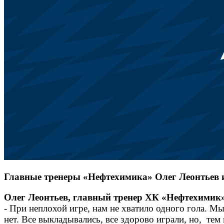
Главные тренеры «Нефтехимика» Олег Леонтьев 
Олег Леонтьев, главный тренер ХК «Нефтехими
- При неплохой игре, нам не хватило одного гола. М
нет. Все выкладывались, все здорово играли, но, те