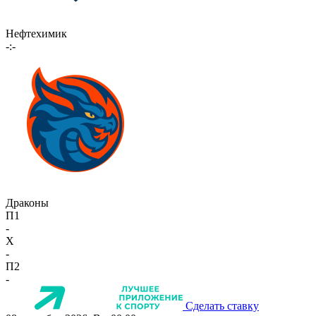
Нефтехимик
-:-
Драконы
П1
-
X
-
П2
-
Сделать ставку