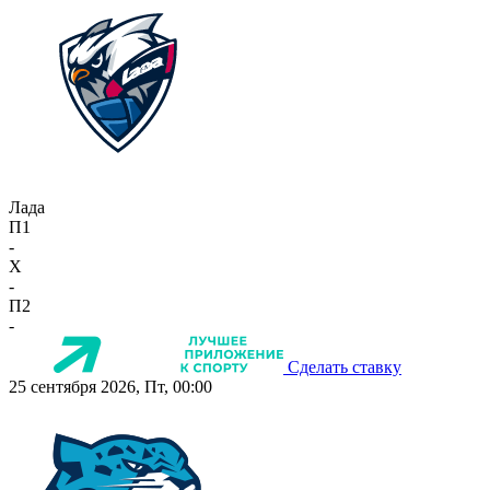
Лада
П1
-
X
-
П2
-
Сделать ставку
25 сентября 2026, Пт, 00:00