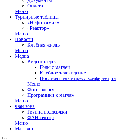
Документы
Оплата
Меню
Турнирные таблицы
«Нефтехимик»
«Реактор»
Меню
Новости
Клубная жизнь
Меню
Медиа
Видеогалерея
Голы с матчей
Клубное телевидение
Послематчевые пресс-конференции
Меню
Фотогалерея
Программки к матчам
Меню
Фан-зона
Группа поддержки
ФАН сектор
Меню
Магазин