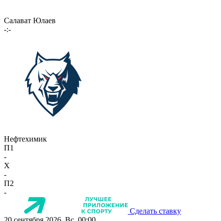
Салават Юлаев
-:-
Нефтехимик
П1
-
X
-
П2
-
Сделать ставку
20 сентября 2026, Вс, 00:00