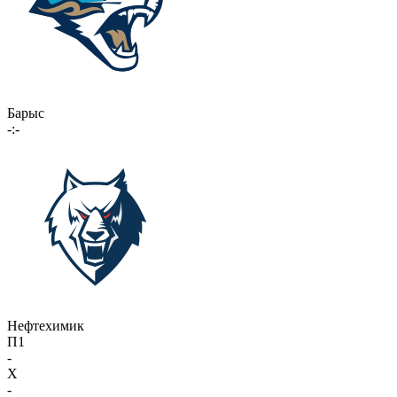
Барыс
-:-
Нефтехимик
П1
-
X
-