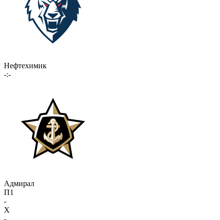
Нефтехимик
-:-
Адмирал
П1
-
X
-