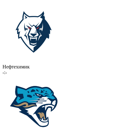
Нефтехимик
-:-