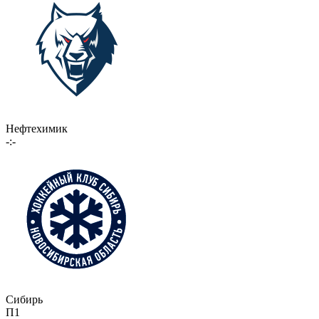
Нефтехимик
-:-
Сибирь
П1