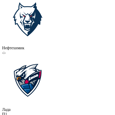
Нефтехимик
-:-
Лада
П1