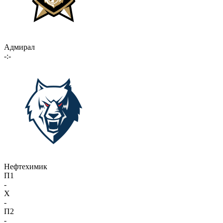
Адмирал
-:-
Нефтехимик
П1
-
X
-
П2
-