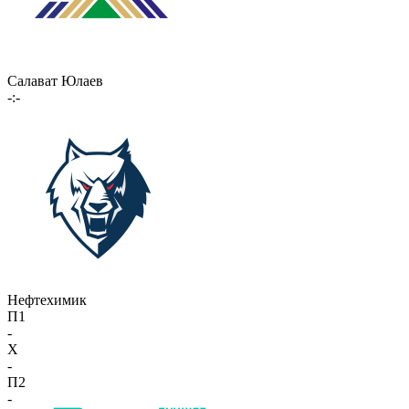
Салават Юлаев
-:-
Нефтехимик
П1
-
X
-
П2
-