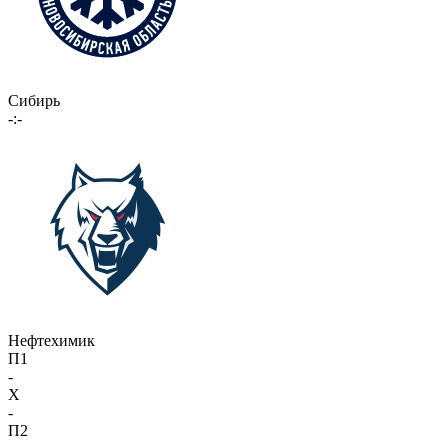
Сибирь
-:-
Нефтехимик
П1
-
X
-
П2