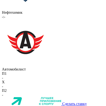
Нефтехимик
-:-
Автомобилист
П1
-
X
-
П2
-
Сделать ставку