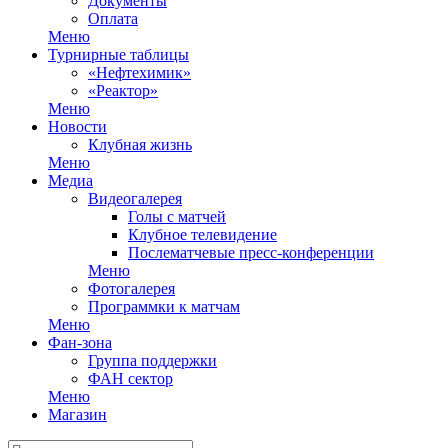
Документы
Оплата
Меню
Турнирные таблицы
«Нефтехимик»
«Реактор»
Меню
Новости
Клубная жизнь
Меню
Медиа
Видеогалерея
Голы с матчей
Клубное телевидение
Послематчевые пресс-конференции
Меню
Фотогалерея
Программки к матчам
Меню
Фан-зона
Группа поддержки
ФАН сектор
Меню
Магазин