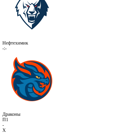
Нефтехимик
-:-
Драконы
П1
-
X