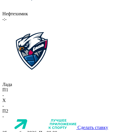
Нефтехимик
-:-
Лада
П1
-
X
-
П2
-
Сделать ставку