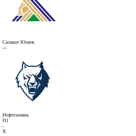
Салават Юлаев
-:-
Нефтехимик
П1
-
X