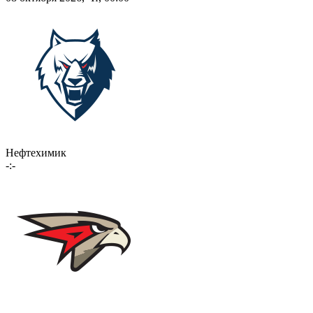
Нефтехимик
-:-