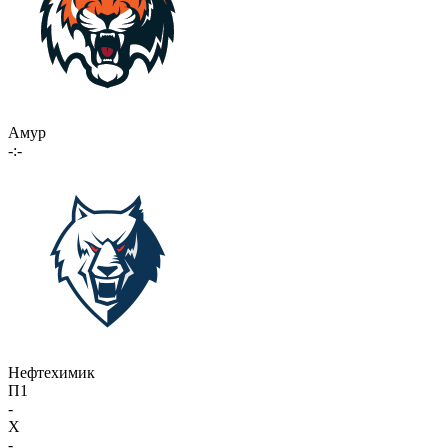
Амур
-:-
Нефтехимик
П1
-
X
-