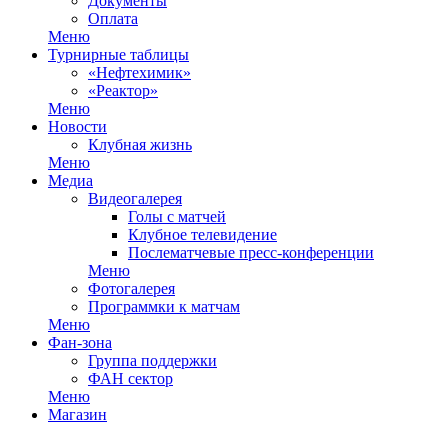
Документы
Оплата
Меню
Турнирные таблицы
«Нефтехимик»
«Реактор»
Меню
Новости
Клубная жизнь
Меню
Медиа
Видеогалерея
Голы с матчей
Клубное телевидение
Послематчевые пресс-конференции
Меню
Фотогалерея
Программки к матчам
Меню
Фан-зона
Группа поддержки
ФАН сектор
Меню
Магазин