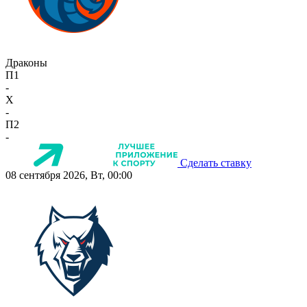
Драконы
П1
-
X
-
П2
-
Сделать ставку
08 сентября 2026, Вт, 00:00