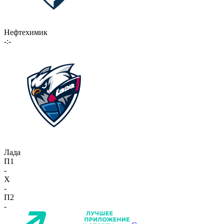
Нефтехимик
-:-
Лада
П1
-
X
-
П2
-