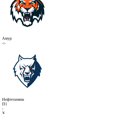
Амур
-:-
Нефтехимик
П1
-
X