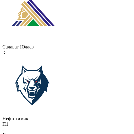
Салават Юлаев
-:-
Нефтехимик
П1
-