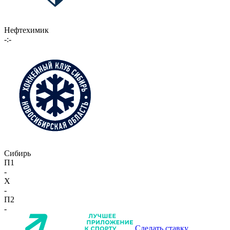
Нефтехимик
-:-
Сибирь
П1
-
X
-
П2
-
Сделать ставку