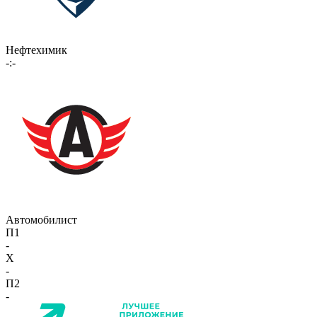
Нефтехимик
-:-
Автомобилист
П1
-
X
-
П2
-