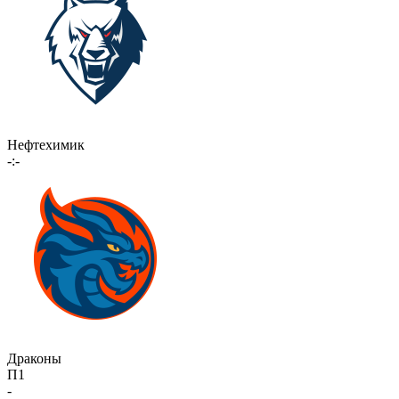
Нефтехимик
-:-
Драконы
П1
-