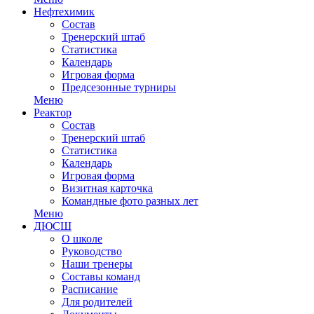
Нефтехимик
Состав
Тренерский штаб
Статистика
Календарь
Игровая форма
Предсезонные турниры
Меню
Реактор
Состав
Тренерский штаб
Статистика
Календарь
Игровая форма
Визитная карточка
Командные фото разных лет
Меню
ДЮСШ
О школе
Руководство
Наши тренеры
Составы команд
Расписание
Для родителей