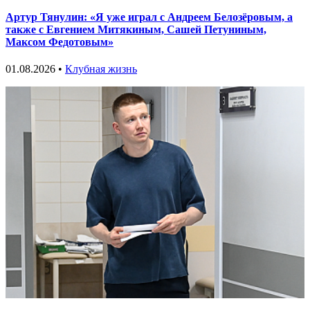
Артур Тянулин: «Я уже играл с Андреем Белозёровым, а
также с Евгением Митякиным, Сашей Петуниным,
Максом Федотовым»
01.08.2026 •
Клубная жизнь