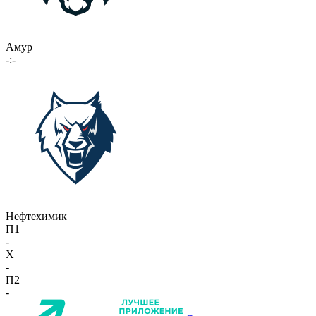
Амур
-:-
Нефтехимик
П1
-
X
-
П2
-