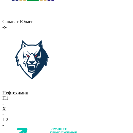
Салават Юлаев
-:-
Нефтехимик
П1
-
X
-
П2
-