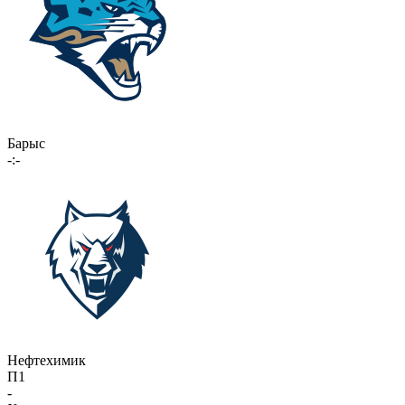
Барыс
-:-
Нефтехимик
П1
-