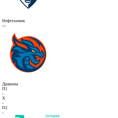
Нефтехимик
-:-
Драконы
П1
-
X
-
П2
-