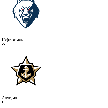
Нефтехимик
-:-
Адмирал
П1
-