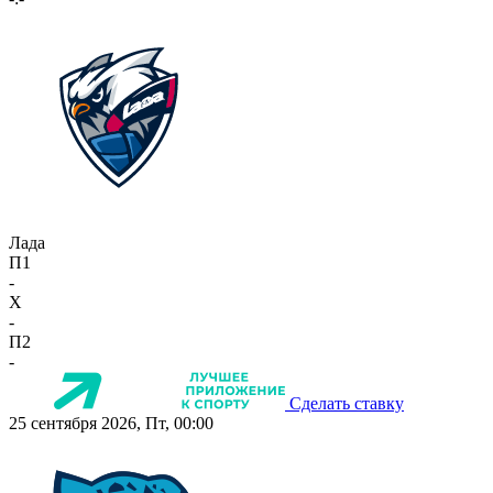
Лада
П1
-
X
-
П2
-
Сделать ставку
25 сентября 2026, Пт, 00:00