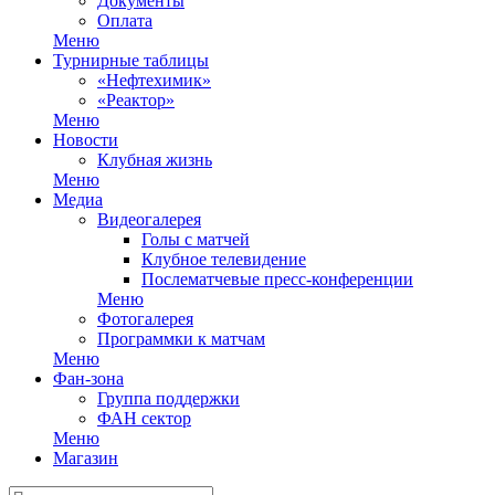
Документы
Оплата
Меню
Турнирные таблицы
«Нефтехимик»
«Реактор»
Меню
Новости
Клубная жизнь
Меню
Медиа
Видеогалерея
Голы с матчей
Клубное телевидение
Послематчевые пресс-конференции
Меню
Фотогалерея
Программки к матчам
Меню
Фан-зона
Группа поддержки
ФАН сектор
Меню
Магазин