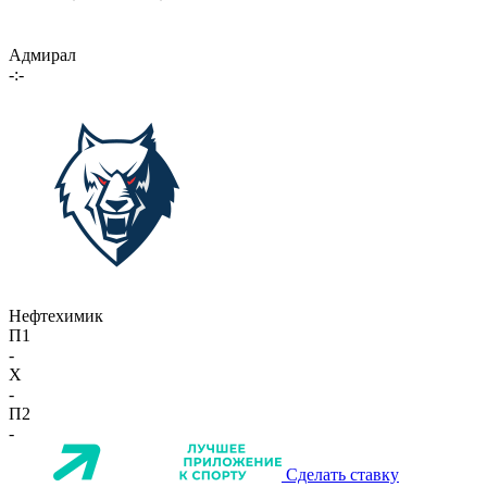
Адмирал
-:-
Нефтехимик
П1
-
X
-
П2
-
Сделать ставку