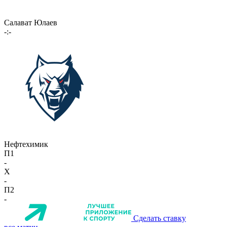
Салават Юлаев
-:-
Нефтехимик
П1
-
X
-
П2
-
Сделать ставку