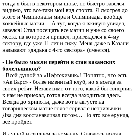
тогда я был в некотором шоке, но быстро завелся,
видимо, это все-таки мой вид спорта. Я смотрел до
этого и Чемпионаты мира и Олимпиады, вообще
хоккейные матчи… А тут, когда я вживую увидел,
завелся! Стал посещать все матчи и уже со своего
места, на которое я пришел, пригляделся к 4-му
сектору, где уже 11 лет и сижу. Меня даже в Казани
называют «дядька с 4-го сектора» (смеется).
- Не было мысли перейти в стан казанских
болельщиков?
- Всей душой за «Нефтехимик»! Понятно, что есть
«Ак Барс» - более именитый клуб, но я всегда за
своих ребят. Независимо от того, какой бы соперник
к нам не приехал, готов всегда находиться здесь.
Всегда до хрипоты, даже вот в августе на
товарищеском матче голос сорвал с непривычки.
Два дня восстанавливал потом… Но это все ерунда,
все пройдет.
Я душой и сердцем за команду. Стараюсь всегда