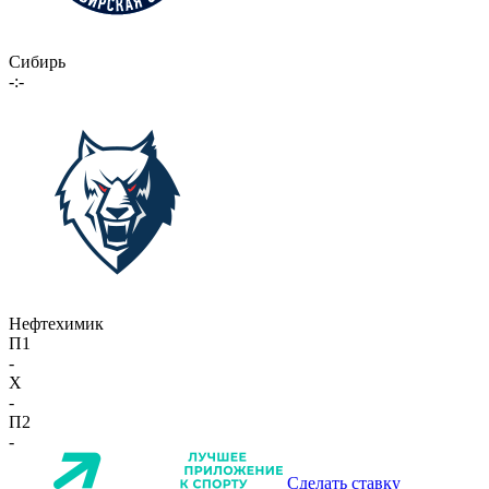
Сибирь
-:-
Нефтехимик
П1
-
X
-
П2
-
Сделать ставку