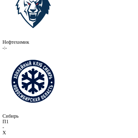
Нефтехимик
-:-
Сибирь
П1
-
X