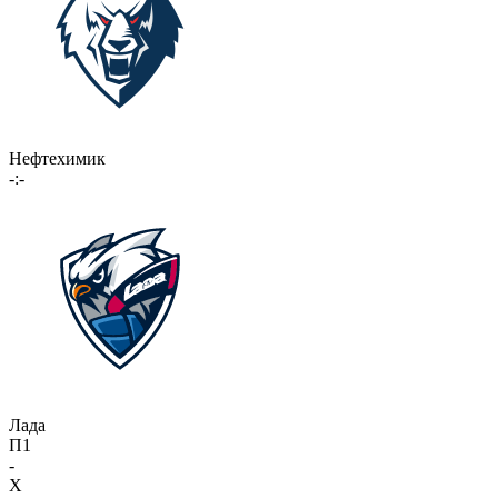
Нефтехимик
-:-
Лада
П1
-
X