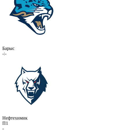
Барыс
-:-
Нефтехимик
П1
-