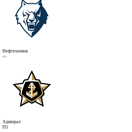
Нефтехимик
-:-
Адмирал
П1