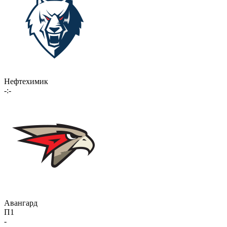
Нефтехимик
-:-
Авангард
П1
-