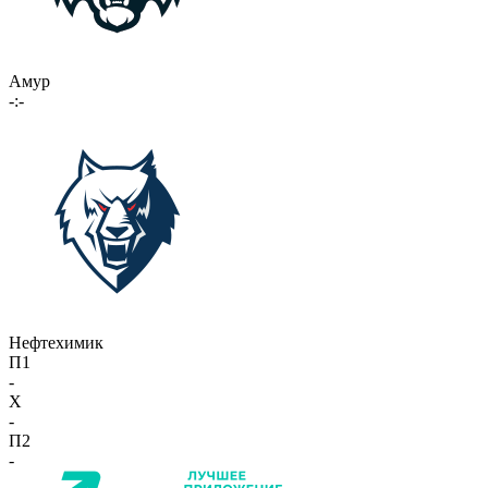
Амур
-:-
Нефтехимик
П1
-
X
-
П2
-