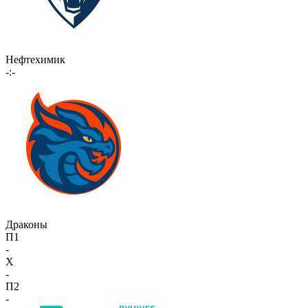
Нефтехимик
-:-
Драконы
П1
-
X
-
П2
-