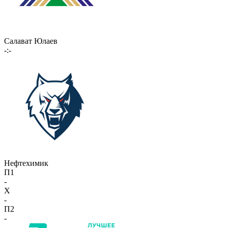
Салават Юлаев
-:-
Нефтехимик
П1
-
X
-
П2
-