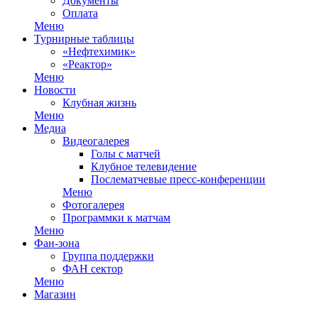
Документы
Оплата
Меню
Турнирные таблицы
«Нефтехимик»
«Реактор»
Меню
Новости
Клубная жизнь
Меню
Медиа
Видеогалерея
Голы с матчей
Клубное телевидение
Послематчевые пресс-конференции
Меню
Фотогалерея
Программки к матчам
Меню
Фан-зона
Группа поддержки
ФАН сектор
Меню
Магазин