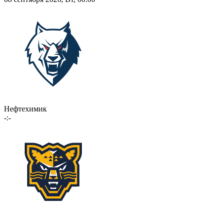
Нефтехимик
-:-