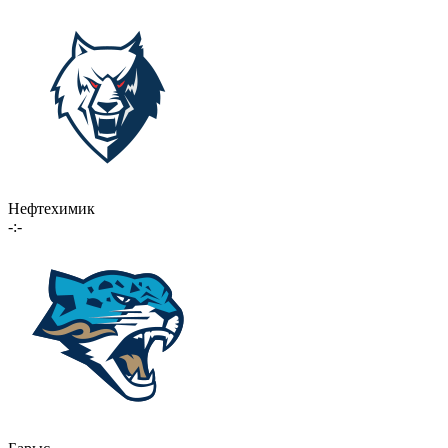
Нефтехимик
-:-