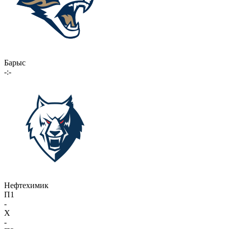
Барыс
-:-
Нефтехимик
П1
-
X
-