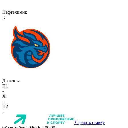
Нефтехимик
-:-
Драконы
П1
-
X
-
П2
-
Сделать ставку
08 сентября 2026, Вт, 00:00