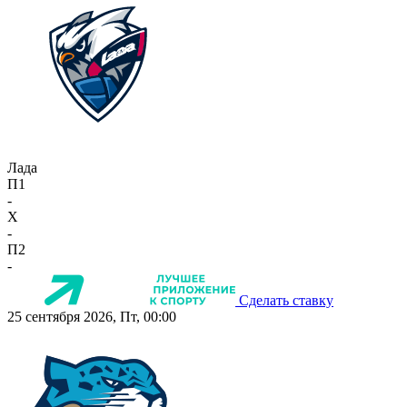
Лада
П1
-
X
-
П2
-
Сделать ставку
25 сентября 2026, Пт, 00:00