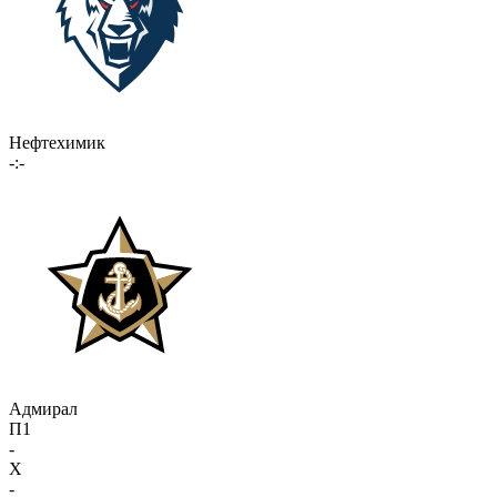
Нефтехимик
-:-
Адмирал
П1
-
X
-