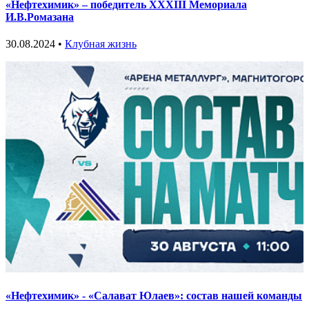
«Нефтехимик» – победитель XXXIII Мемориала
И.В.Ромазана
30.08.2024 •
Клубная жизнь
«Нефтехимик» - «Салават Юлаев»: состав нашей команды