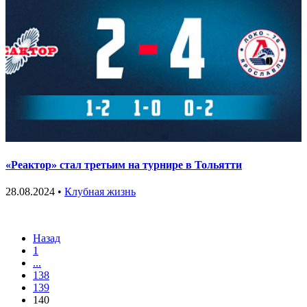
«Реактор» стал третьим на турнире в Тольятти
28.08.2024 •
Клубная жизнь
Назад
1
...
138
139
140