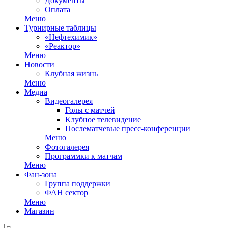
Документы
Оплата
Меню
Турнирные таблицы
«Нефтехимик»
«Реактор»
Меню
Новости
Клубная жизнь
Меню
Медиа
Видеогалерея
Голы с матчей
Клубное телевидение
Послематчевые пресс-конференции
Меню
Фотогалерея
Программки к матчам
Меню
Фан-зона
Группа поддержки
ФАН сектор
Меню
Магазин