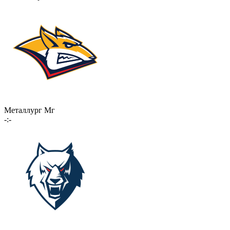
Металлург Мг
-:-