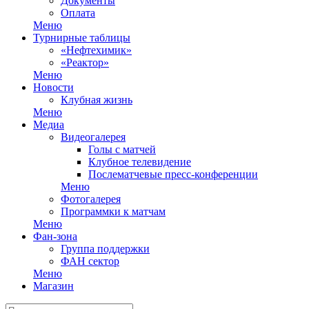
Документы
Оплата
Меню
Турнирные таблицы
«Нефтехимик»
«Реактор»
Меню
Новости
Клубная жизнь
Меню
Медиа
Видеогалерея
Голы с матчей
Клубное телевидение
Послематчевые пресс-конференции
Меню
Фотогалерея
Программки к матчам
Меню
Фан-зона
Группа поддержки
ФАН сектор
Меню
Магазин