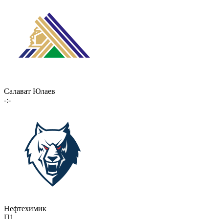
Салават Юлаев
-:-
Нефтехимик
П1