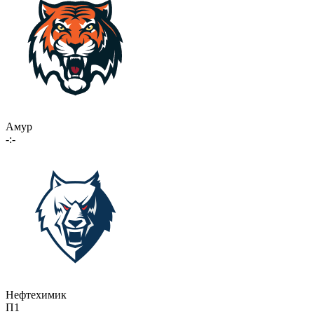
Амур
-:-
Нефтехимик
П1