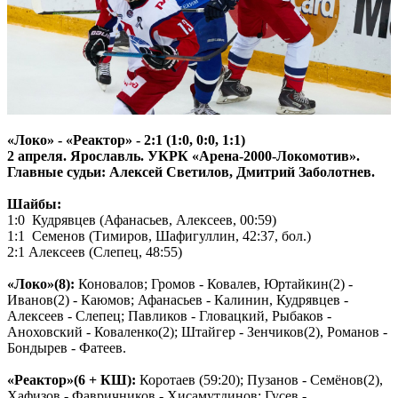
«Локо» - «Реактор» - 2:1 (1:0, 0:0, 1:1)
2 апреля. Ярославль. УКРК «Арена-2000-Локомотив».
Главные судьи: Алексей Светилов, Дмитрий Заболотнев.
Шайбы:
1:0 Кудрявцев (Афанасьев, Алексеев, 00:59)
1:1 Семенов (Тимиров, Шафигуллин, 42:37, бол.)
2:1 Алексеев (Слепец, 48:55)
«Локо»(8):
Коновалов; Громов - Ковалев, Юртайкин(2) -
Иванов(2) - Каюмов; Афанасьев - Калинин, Кудрявцев -
Алексеев - Слепец; Павликов - Гловацкий, Рыбаков -
Аноховский - Коваленко(2); Штайгер - Зенчиков(2), Романов -
Бондырев - Фатеев.
«Реактор»(6 + КШ):
Коротаев (59:20); Пузанов - Семёнов(2),
Хафизов - Фавричников - Хисамутдинов; Гусев -