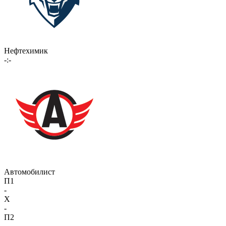
Нефтехимик
-:-
Автомобилист
П1
-
X
-
П2