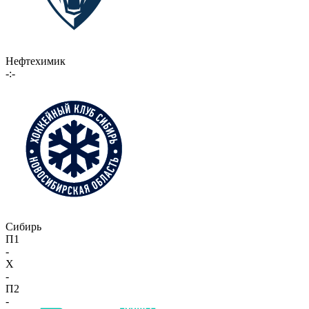
Нефтехимик
-:-
Сибирь
П1
-
X
-
П2
-