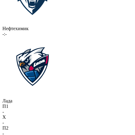
Нефтехимик
-:-
Лада
П1
-
X
-
П2
-