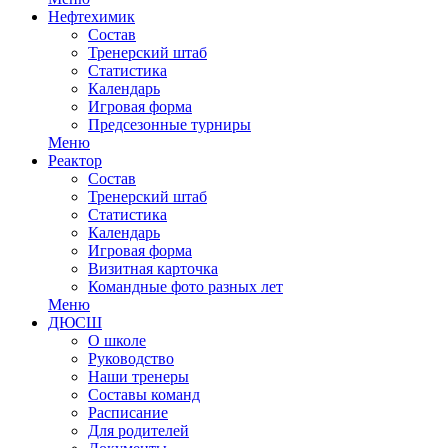
Нефтехимик
Состав
Тренерский штаб
Статистика
Календарь
Игровая форма
Предсезонные турниры
Меню
Реактор
Состав
Тренерский штаб
Статистика
Календарь
Игровая форма
Визитная карточка
Командные фото разных лет
Меню
ДЮСШ
О школе
Руководство
Наши тренеры
Составы команд
Расписание
Для родителей