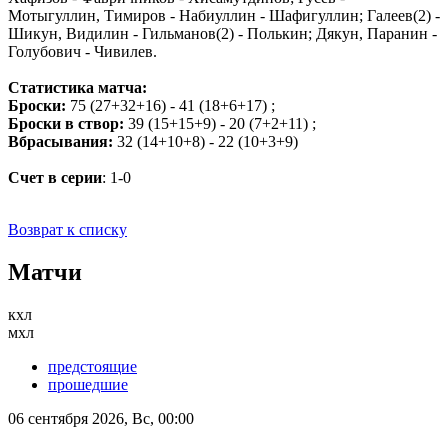
Мотыгуллин, Тимиров - Набиуллин - Шафигуллин; Галеев(2) -
Шикун, Видилин - Гильманов(2) - Полькин; Дякун, Паранин -
Голубович - Чивилев.
Статистика матча:
Броски:
75 (27+32+16) - 41 (18+6+17) ;
Броски в створ:
39 (15+15+9) - 20 (7+2+11) ;
Вбрасывания:
32 (14+10+8) - 22 (10+3+9)
Счет в серии
: 1-0
Возврат к списку
Матчи
кхл
мхл
предстоящие
прошедшие
06 сентября 2026, Вс, 00:00