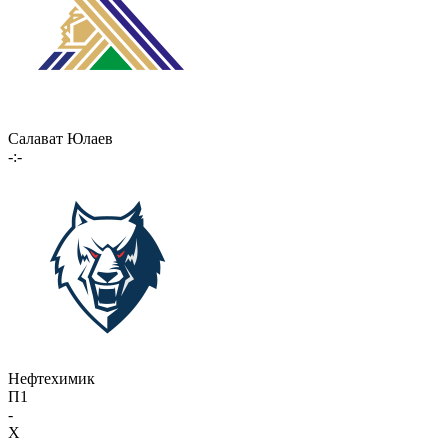
Салават Юлаев
-:-
Нефтехимик
П1
-
X