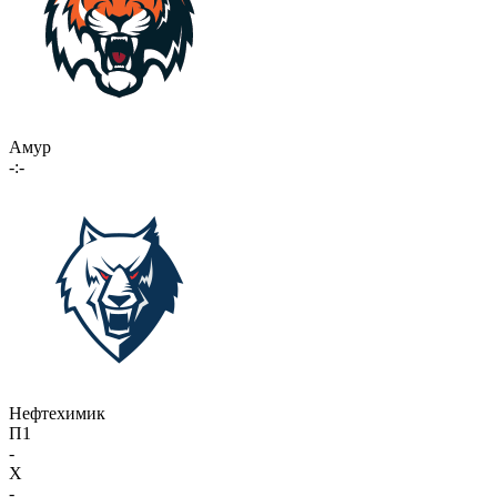
Амур
-:-
Нефтехимик
П1
-
X
-