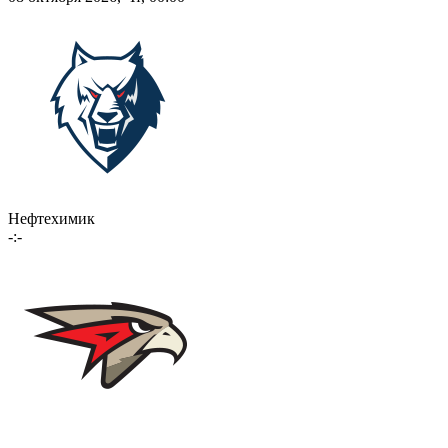
Нефтехимик
-:-