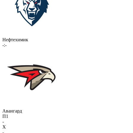
Нефтехимик
-:-
Авангард
П1
-
X
-