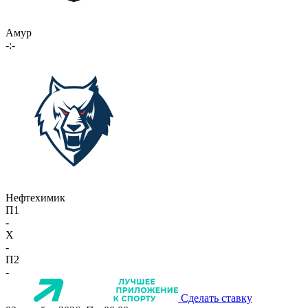
Амур
-:-
Нефтехимик
П1
-
X
-
П2
-
Сделать ставку