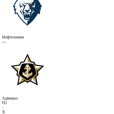
Нефтехимик
-:-
Адмирал
П1
-
X