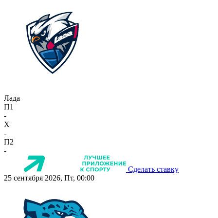
Лада
П1
-
X
-
П2
-
Сделать ставку
25 сентября 2026, Пт, 00:00