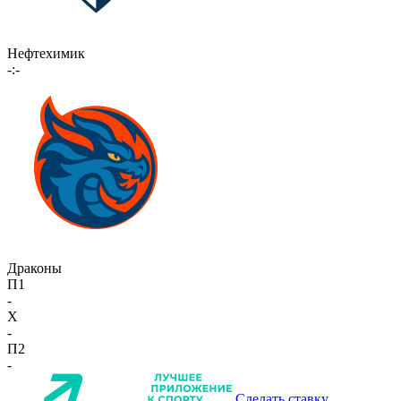
Нефтехимик
-:-
Драконы
П1
-
X
-
П2
-
Сделать ставку