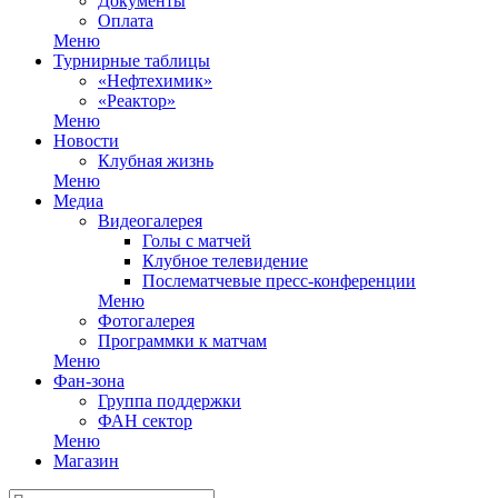
Документы
Оплата
Меню
Турнирные таблицы
«Нефтехимик»
«Реактор»
Меню
Новости
Клубная жизнь
Меню
Медиа
Видеогалерея
Голы с матчей
Клубное телевидение
Послематчевые пресс-конференции
Меню
Фотогалерея
Программки к матчам
Меню
Фан-зона
Группа поддержки
ФАН сектор
Меню
Магазин