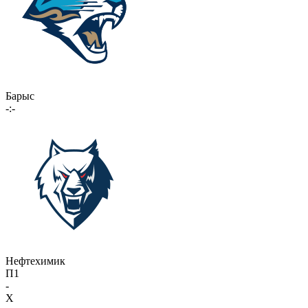
Барыс
-:-
Нефтехимик
П1
-
X