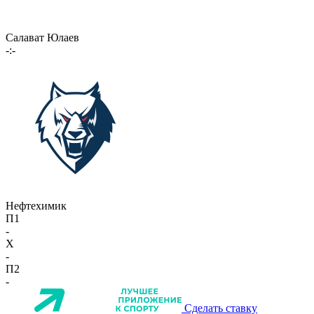
Салават Юлаев
-:-
Нефтехимик
П1
-
X
-
П2
-
Сделать ставку