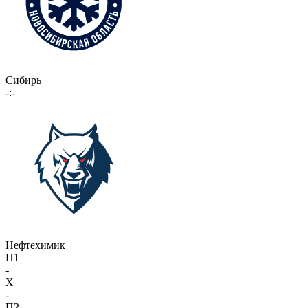
Сибирь
-:-
Нефтехимик
П1
-
X
-
П2