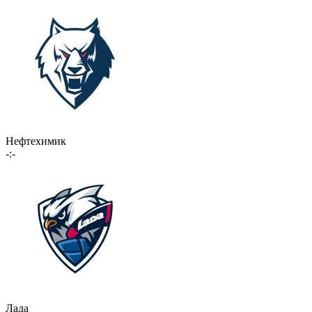
Нефтехимик
-:-
Лада