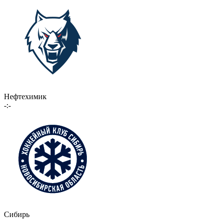
Нефтехимик
-:-
Сибирь