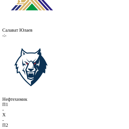
Салават Юлаев
-:-
Нефтехимик
П1
-
X
-
П2