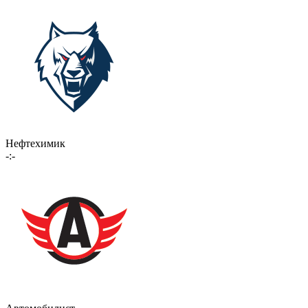
Нефтехимик
-:-