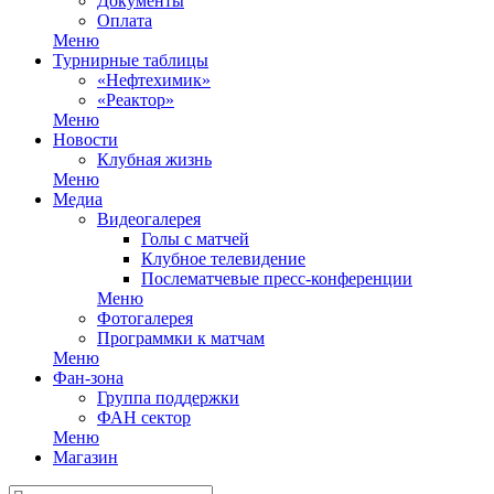
Документы
Оплата
Меню
Турнирные таблицы
«Нефтехимик»
«Реактор»
Меню
Новости
Клубная жизнь
Меню
Медиа
Видеогалерея
Голы с матчей
Клубное телевидение
Послематчевые пресс-конференции
Меню
Фотогалерея
Программки к матчам
Меню
Фан-зона
Группа поддержки
ФАН сектор
Меню
Магазин