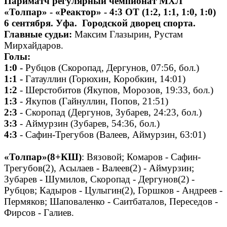
Париматч регулярный чемпионат МХЛ
«Толпар» - «Реактор» - 4:3 ОТ (1:2, 1:1, 1:0, 1:0)
6 сентября. Уфа. Городской дворец спорта.
Главные судьи:
Максим Глазырин, Рустам
Мирхайдаров.
Голы:
1:0 -
Рубцов (Скоропад, Дергунов, 07:56, бол.)
1:1 -
Гатауллин (Горюхин, Коробкин, 14:01)
1:2
- Шерстобитов (Якупов, Морозов, 19:33, бол.)
1:3
- Якупов (Гайнуллин, Попов, 21:51)
2:3
- Скоропад (Дергунов, Зубарев, 24:23, бол.)
3:3
- Аймурзин (Зубарев, 54:36, бол.)
4:3
- Сафин-Трегубов (Валеев, Аймурзин, 63:01)
«Толпар»(8+КШ)
: Вязовой; Комаров - Сафин-
Трегубов(2), Асылаев - Валеев(2) - Аймурзин;
Зубарев - Шумилов, Скоропад - Дергунов(2) -
Рубцов; Кадыров - Цулыгин(2), Горшков - Андреев -
Пермяков; Шаповаленко - Саитбаталов, Переседов -
Фирсов - Галиев.