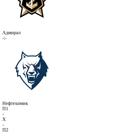
Адмирал
-:-
Нефтехимик
П1
-
X
-
П2