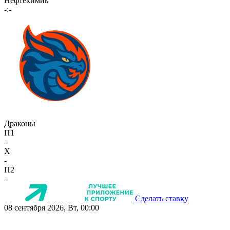
Нефтехимик
-:-
Драконы
П1
-
X
-
П2
-
Сделать ставку
08 сентября 2026, Вт, 00:00