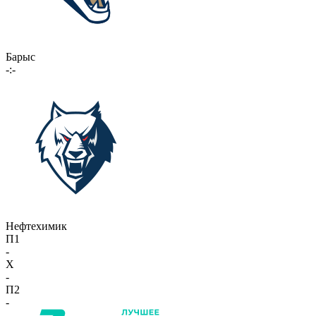
Барыс
-:-
Нефтехимик
П1
-
X
-
П2
-