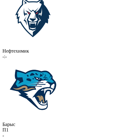
Нефтехимик
-:-
Барыс
П1
-