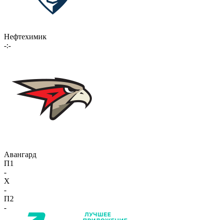
Нефтехимик
-:-
Авангард
П1
-
X
-
П2
-