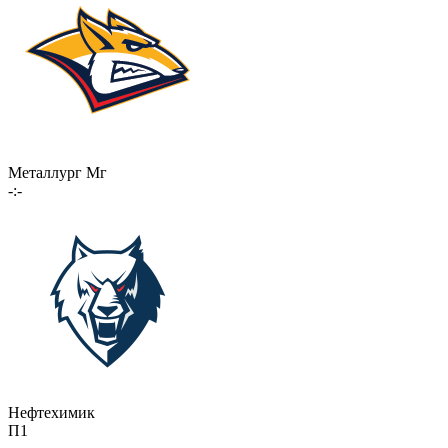
Металлург Мг
-:-
Нефтехимик
П1