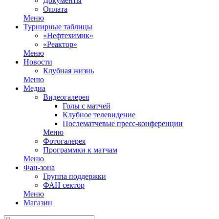
Документы
Оплата
Меню
Турнирные таблицы
«Нефтехимик»
«Реактор»
Меню
Новости
Клубная жизнь
Меню
Медиа
Видеогалерея
Голы с матчей
Клубное телевидение
Послематчевые пресс-конференции
Меню
Фотогалерея
Программки к матчам
Меню
Фан-зона
Группа поддержки
ФАН сектор
Меню
Магазин