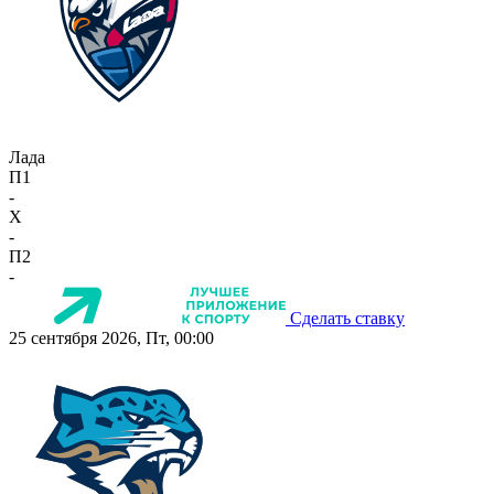
Лада
П1
-
X
-
П2
-
Сделать ставку
25 сентября 2026, Пт, 00:00