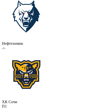
Нефтехимик
-:-
ХК Сочи
П1