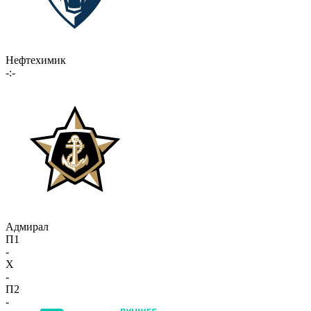
Нефтехимик
-:-
Адмирал
П1
-
X
-
П2
-