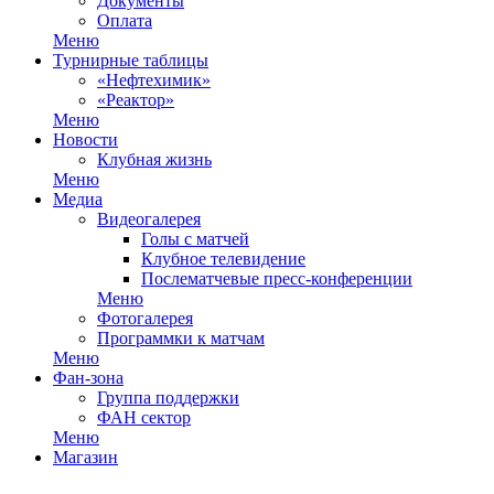
Документы
Оплата
Меню
Турнирные таблицы
«Нефтехимик»
«Реактор»
Меню
Новости
Клубная жизнь
Меню
Медиа
Видеогалерея
Голы с матчей
Клубное телевидение
Послематчевые пресс-конференции
Меню
Фотогалерея
Программки к матчам
Меню
Фан-зона
Группа поддержки
ФАН сектор
Меню
Магазин