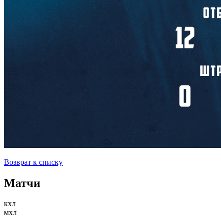
Возврат к списку
Матчи
кхл
мхл