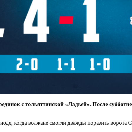
динок с тольяттинской «Ладьей». После субботнег
риоде, когда волжане смогли дважды поразить ворота 