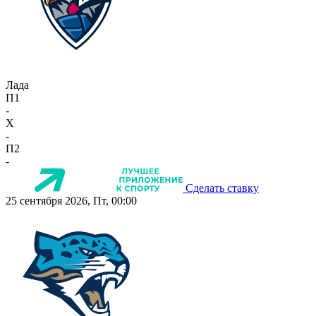
Лада
П1
-
X
-
П2
-
Сделать ставку
25 сентября 2026, Пт, 00:00