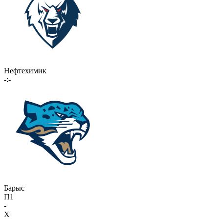
Нефтехимик
-:-
Барыс
П1
-
X