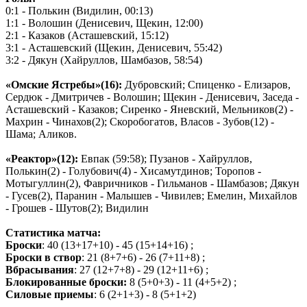
0:1 - Полькин (Видилин, 00:13)
1:1 - Волошин (Денисевич, Щекин, 12:00)
2:1 - Казаков (Асташевский, 15:12)
3:1 - Асташевский (Щекин, Денисевич, 55:42)
3:2 - Дякун (Хайруллов, Шамбазов, 58:54)
«Омские Ястребы»(16):
Дубровский; Спиценко - Елизаров,
Сердюк - Дмитричев - Волошин; Щекин - Денисевич, Заседа -
Асташевский - Казаков; Сиренко - Яневский, Мельников(2) -
Махрин - Чинахов(2); Скоробогатов, Власов - Зубов(12) -
Шама; Аликов.
«Реактор»(12):
Евпак (59:58); Пузанов - Хайруллов,
Полькин(2) - Голубович(4) - Хисамутдинов; Торопов -
Мотыгуллин(2), Фавричников - Гильманов - Шамбазов; Дякун
- Гусев(2), Паранин - Малышев - Чивилев; Емелин, Михайлов
- Грошев - Шутов(2); Видилин
Статистика матча:
Броски
: 40 (13+17+10) - 45 (15+14+16) ;
Броски в створ
: 21 (8+7+6) - 26 (7+11+8) ;
Вбрасывания
: 27 (12+7+8) - 29 (12+11+6) ;
Блокированные броски:
8 (5+0+3) - 11 (4+5+2) ;
Силовые приемы
: 6 (2+1+3) - 8 (5+1+2)