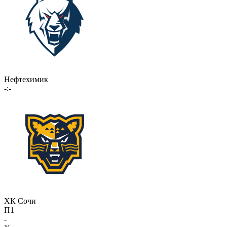
Нефтехимик
-:-
ХК Сочи
П1
-