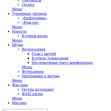
Документы
Оплата
Меню
Турнирные таблицы
«Нефтехимик»
«Реактор»
Меню
Новости
Клубная жизнь
Меню
Медиа
Видеогалерея
Голы с матчей
Клубное телевидение
Послематчевые пресс-конференции
Меню
Фотогалерея
Программки к матчам
Меню
Фан-зона
Группа поддержки
ФАН сектор
Меню
Магазин