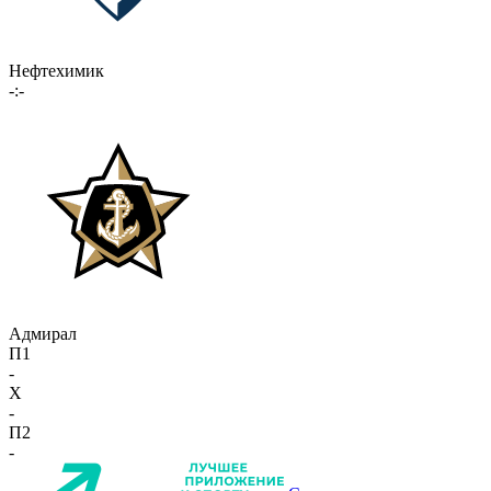
Нефтехимик
-:-
Адмирал
П1
-
X
-
П2
-