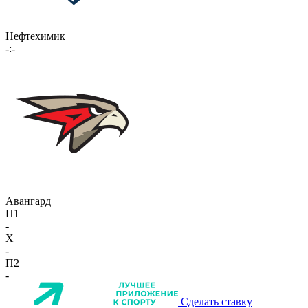
Нефтехимик
-:-
Авангард
П1
-
X
-
П2
-
Сделать ставку