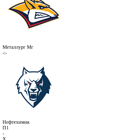
Металлург Мг
-:-
Нефтехимик
П1
-
X