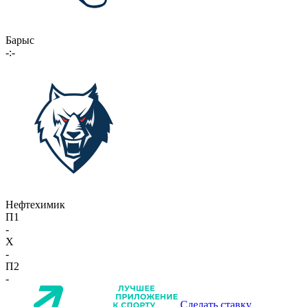
Барыс
-:-
Нефтехимик
П1
-
X
-
П2
-
Сделать ставку