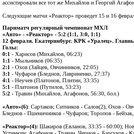
ассистировали все тот же Михайлов и Георгий Агафо
Следующие матчи «Реактор» проведет 15 и 16 феврал
Париматч регулярный чемпионат МХЛ
«Авто» - «Реактор» - 5:2 (1:1, 3:0, 1:1)
12 февраля. Екатеринбург. КРК «Уралец». Главны
Голы:
0:1
- Харисов (Михайлов, 06:23)
1:1
- Мыльников (06:35)
2:1
- Охов (Зайцев, Овчинников, 22:05)
3:1
- Чуфаров (Бледнов, Лавриненко, 27:37)
4:1
- Неучев (Платонов, Плитин, 33:35)
5:1
- Платонов (Путилов, 53:23)
5:2 -
Травин (Михайлов, Агафонов, 56:30, бол.)
«Авто»(6)
: Сартаков; Ситников - Салов(2), Охов - О
Бледнов - Пшеничников - Чуфаров; Торопов - Бейзак,
«Реактор»(4):
Шакиров (Евланов, 33:35 - 60:00); Но
Устимкин; Агафонов - Травин, Чернов - Барсуков - К