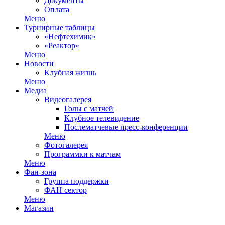
Документы
Оплата
Меню
Турнирные таблицы
«Нефтехимик»
«Реактор»
Меню
Новости
Клубная жизнь
Меню
Медиа
Видеогалерея
Голы с матчей
Клубное телевидение
Послематчевые пресс-конференции
Меню
Фотогалерея
Программки к матчам
Меню
Фан-зона
Группа поддержки
ФАН сектор
Меню
Магазин