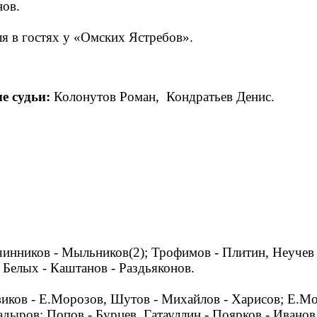
нов.
я в гостях у «Омских Ястребов».
е судьи:
Колонутов Роман, Кондратьев Денис.
вчинников - Мыльников(2); Трофимов - Плитин, Неучев 
 Белых - Каштанов - Раздьяконов.
виков - Е.Морозов, Шутов - Михайлов - Харисов; Е.Мо
адыров; Попов - Бурцев, Гатауллин - Поярков - Иванов