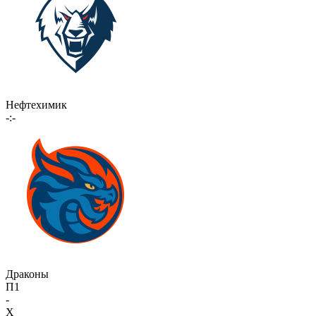
Нефтехимик
-:-
Драконы
П1
-
X