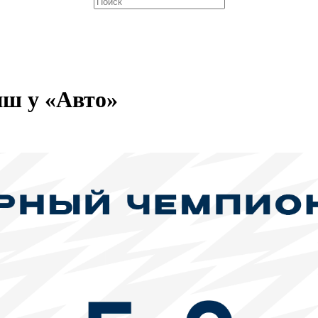
нш у «Авто»