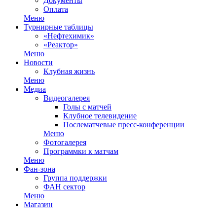
Документы
Оплата
Меню
Турнирные таблицы
«Нефтехимик»
«Реактор»
Меню
Новости
Клубная жизнь
Меню
Медиа
Видеогалерея
Голы с матчей
Клубное телевидение
Послематчевые пресс-конференции
Меню
Фотогалерея
Программки к матчам
Меню
Фан-зона
Группа поддержки
ФАН сектор
Меню
Магазин