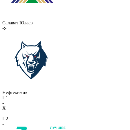
Салават Юлаев
-:-
Нефтехимик
П1
-
X
-
П2
-