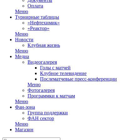
Документы
Оплата
Меню
Турнирные таблицы
«Нефтехимик»
«Реактор»
Меню
Новости
Клубная жизнь
Меню
Медиа
Видеогалерея
Голы с матчей
Клубное телевидение
Послематчевые пресс-конференции
Меню
Фотогалерея
Программки к матчам
Меню
Фан-зона
Группа поддержки
ФАН сектор
Меню
Магазин