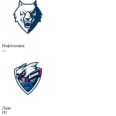
Нефтехимик
-:-
Лада
П1