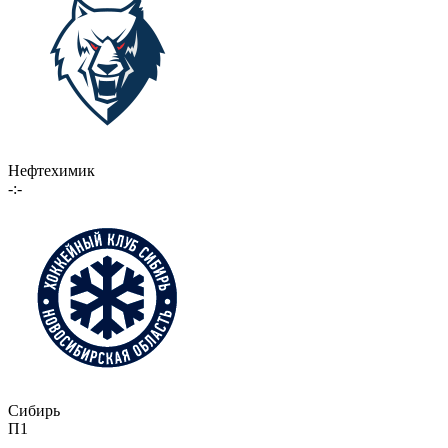
Нефтехимик
-:-
Сибирь
П1
-