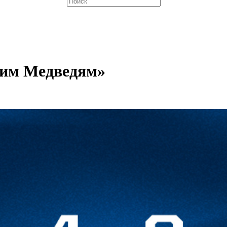
ким Медведям»