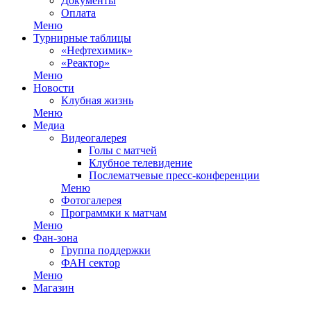
Документы
Оплата
Меню
Турнирные таблицы
«Нефтехимик»
«Реактор»
Меню
Новости
Клубная жизнь
Меню
Медиа
Видеогалерея
Голы с матчей
Клубное телевидение
Послематчевые пресс-конференции
Меню
Фотогалерея
Программки к матчам
Меню
Фан-зона
Группа поддержки
ФАН сектор
Меню
Магазин