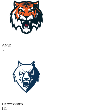
Амур
-:-
Нефтехимик
П1