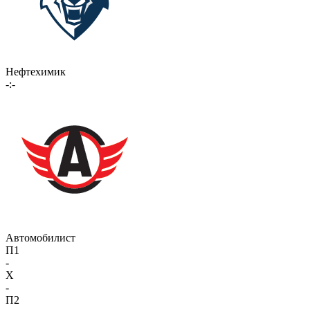
Нефтехимик
-:-
Автомобилист
П1
-
X
-
П2