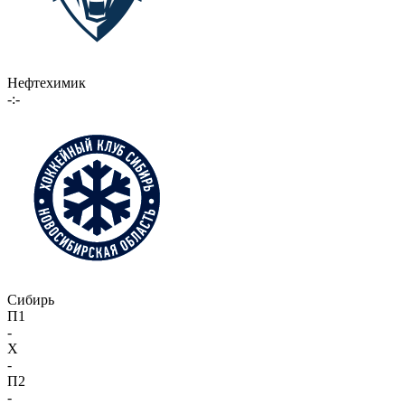
Нефтехимик
-:-
Сибирь
П1
-
X
-
П2
-