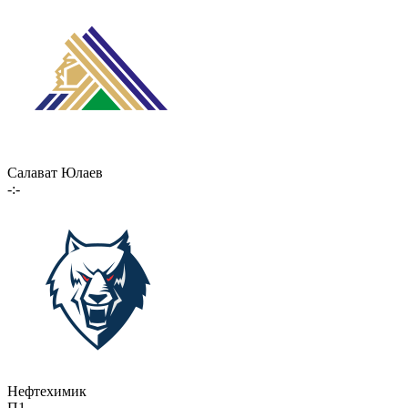
Салават Юлаев
-:-
Нефтехимик
П1