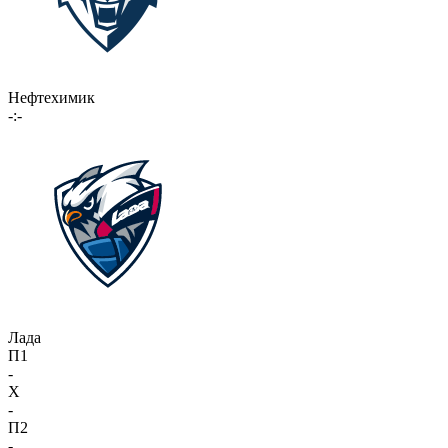
Нефтехимик
-:-
Лада
П1
-
X
-
П2
-