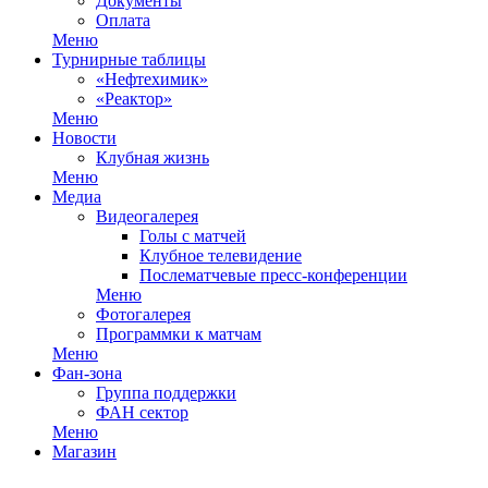
Документы
Оплата
Меню
Турнирные таблицы
«Нефтехимик»
«Реактор»
Меню
Новости
Клубная жизнь
Меню
Медиа
Видеогалерея
Голы с матчей
Клубное телевидение
Послематчевые пресс-конференции
Меню
Фотогалерея
Программки к матчам
Меню
Фан-зона
Группа поддержки
ФАН сектор
Меню
Магазин