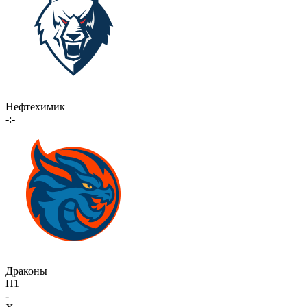
Нефтехимик
-:-
Драконы
П1
-