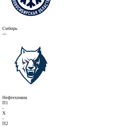
Сибирь
-:-
Нефтехимик
П1
-
X
-
П2
-