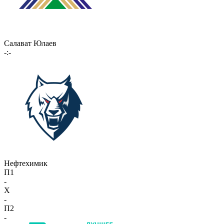
Салават Юлаев
-:-
Нефтехимик
П1
-
X
-
П2
-