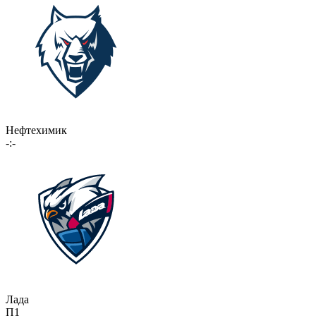
Нефтехимик
-:-
Лада
П1