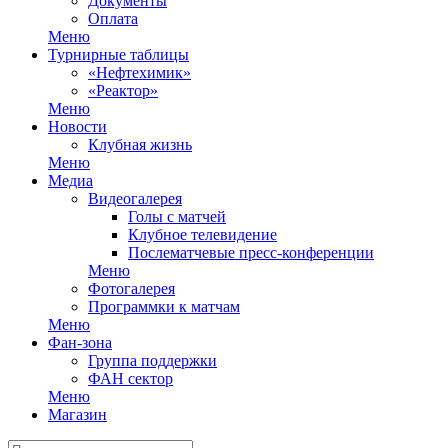
Документы
Оплата
Меню
Турнирные таблицы
«Нефтехимик»
«Реактор»
Меню
Новости
Клубная жизнь
Меню
Медиа
Видеогалерея
Голы с матчей
Клубное телевидение
Послематчевые пресс-конференции
Меню
Фотогалерея
Программки к матчам
Меню
Фан-зона
Группа поддержки
ФАН сектор
Меню
Магазин