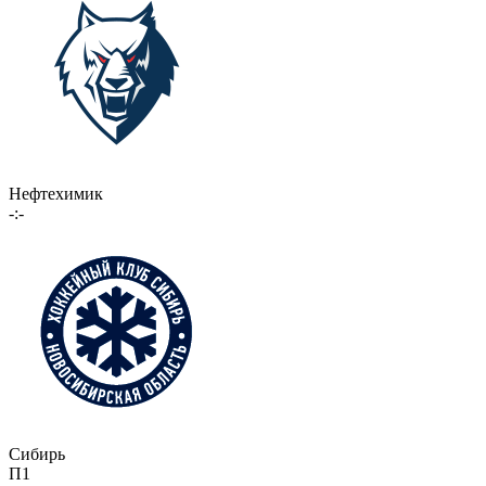
Нефтехимик
-:-
Сибирь
П1