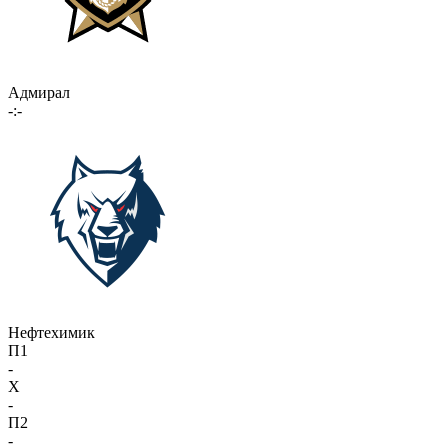
Адмирал
-:-
Нефтехимик
П1
-
X
-
П2
-