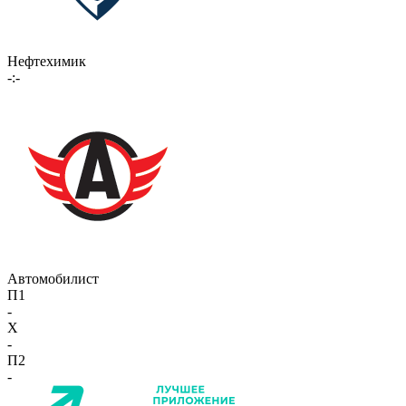
Нефтехимик
-:-
Автомобилист
П1
-
X
-
П2
-