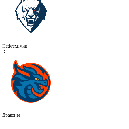
Нефтехимик
-:-
Драконы
П1
-