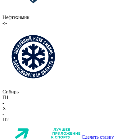
Нефтехимик
-:-
Сибирь
П1
-
X
-
П2
-
Сделать ставку