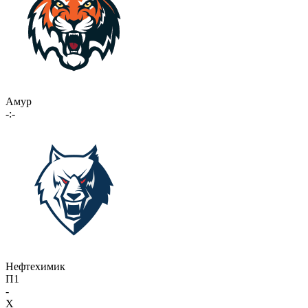
Амур
-:-
Нефтехимик
П1
-
X