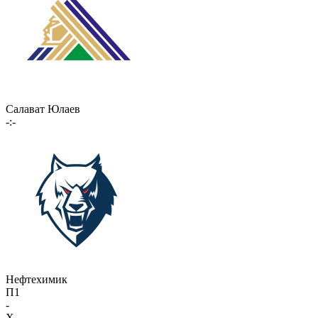
Салават Юлаев
-:-
Нефтехимик
П1
-
X