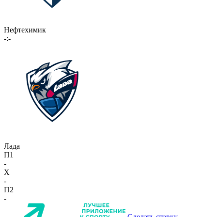
Нефтехимик
-:-
Лада
П1
-
X
-
П2
-
Сделать ставку