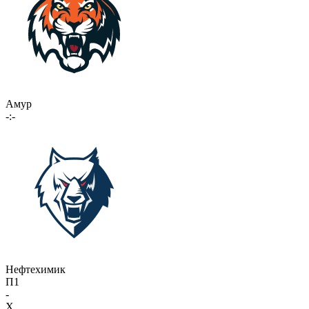
Амур
-:-
Нефтехимик
П1
-
X