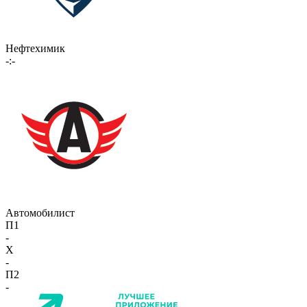
Нефтехимик
-:-
Автомобилист
П1
-
X
-
П2
-