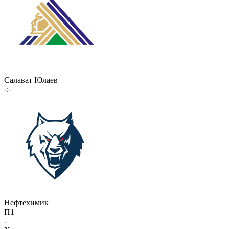
Салават Юлаев
-:-
Нефтехимик
П1
-