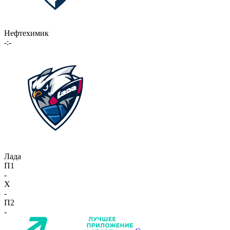
Нефтехимик
-:-
Лада
П1
-
X
-
П2
-