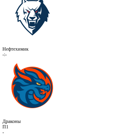
Нефтехимик
-:-
Драконы
П1
-