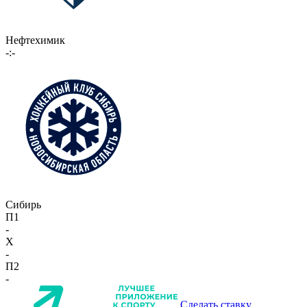
Нефтехимик
-:-
Сибирь
П1
-
X
-
П2
-
Сделать ставку