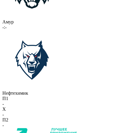
Амур
-:-
Нефтехимик
П1
-
X
-
П2
-