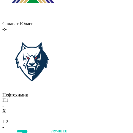
Салават Юлаев
-:-
Нефтехимик
П1
-
X
-
П2
-