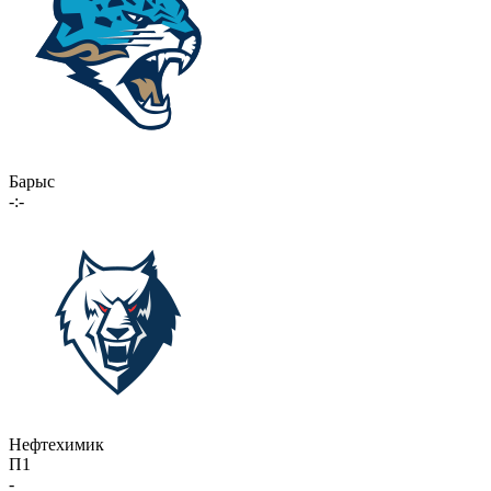
Барыс
-:-
Нефтехимик
П1
-