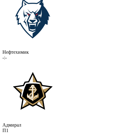
Нефтехимик
-:-
Адмирал
П1
-