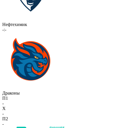
Нефтехимик
-:-
Драконы
П1
-
X
-
П2
-