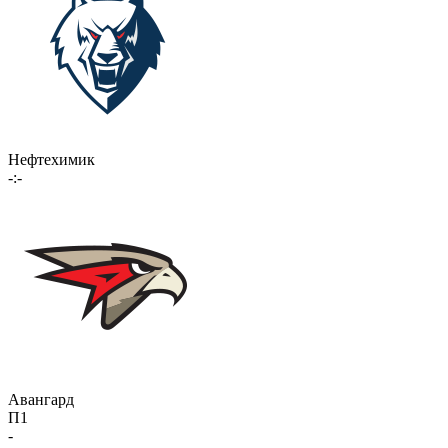
Нефтехимик
-:-
Авангард
П1
-