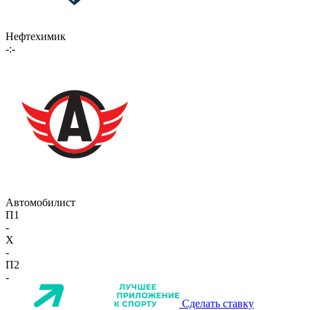
Нефтехимик
-:-
Автомобилист
П1
-
X
-
П2
-
Сделать ставку