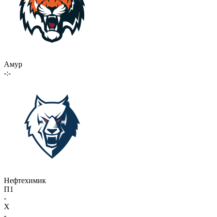
Амур
-:-
Нефтехимик
П1
-
X
-