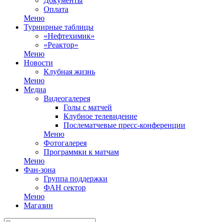
Документы
Оплата
Меню
Турнирные таблицы
«Нефтехимик»
«Реактор»
Меню
Новости
Клубная жизнь
Меню
Медиа
Видеогалерея
Голы с матчей
Клубное телевидение
Послематчевые пресс-конференции
Меню
Фотогалерея
Программки к матчам
Меню
Фан-зона
Группа поддержки
ФАН сектор
Меню
Магазин