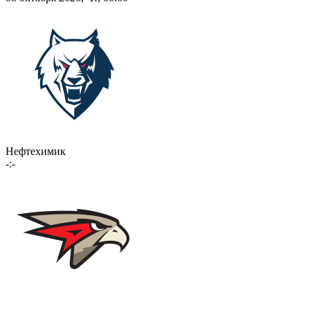
Нефтехимик
-:-