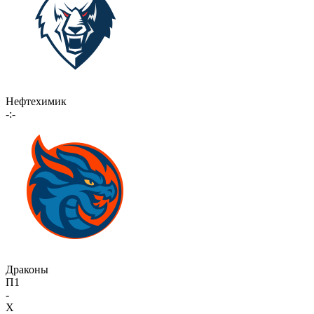
Нефтехимик
-:-
Драконы
П1
-
X