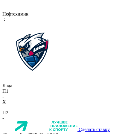
Нефтехимик
-:-
Лада
П1
-
X
-
П2
-
Сделать ставку