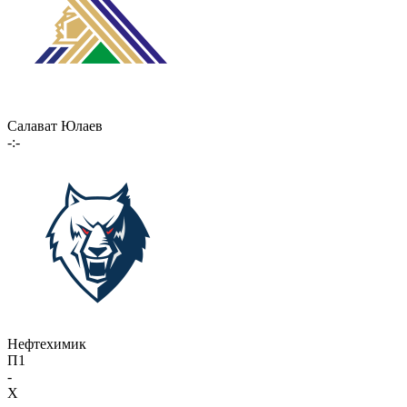
Салават Юлаев
-:-
Нефтехимик
П1
-
X