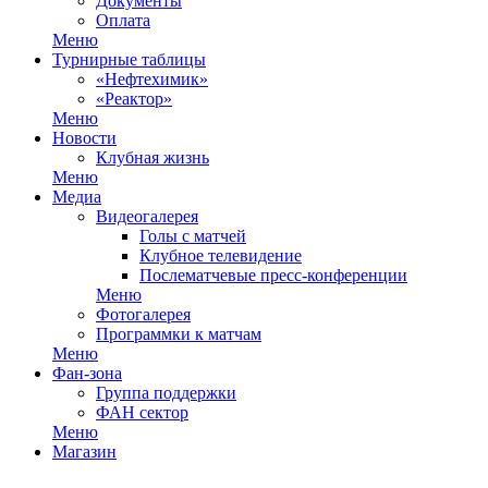
Документы
Оплата
Меню
Турнирные таблицы
«Нефтехимик»
«Реактор»
Меню
Новости
Клубная жизнь
Меню
Медиа
Видеогалерея
Голы с матчей
Клубное телевидение
Послематчевые пресс-конференции
Меню
Фотогалерея
Программки к матчам
Меню
Фан-зона
Группа поддержки
ФАН сектор
Меню
Магазин