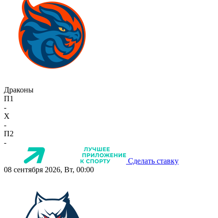
Драконы
П1
-
X
-
П2
-
Сделать ставку
08 сентября 2026, Вт, 00:00