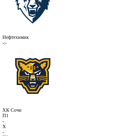
Нефтехимик
-:-
ХК Сочи
П1
-
X
-