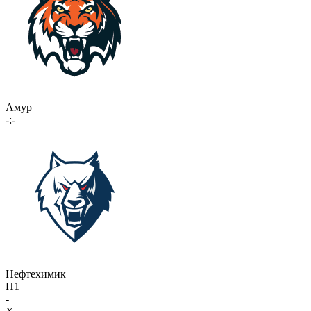
Амур
-:-
Нефтехимик
П1
-