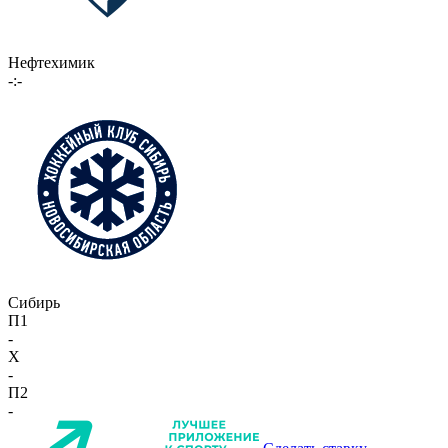
Нефтехимик
-:-
Сибирь
П1
-
X
-
П2
-