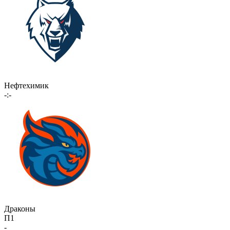
Нефтехимик
-:-
Драконы
П1
-