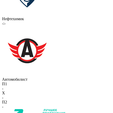
Нефтехимик
-:-
Автомобилист
П1
-
X
-
П2
-