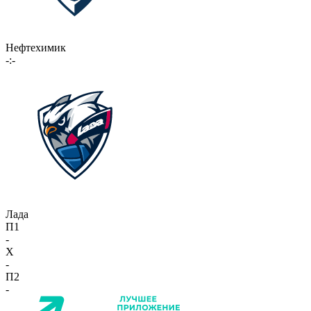
Нефтехимик
-:-
Лада
П1
-
X
-
П2
-