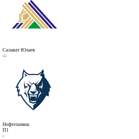
Салават Юлаев
-:-
Нефтехимик
П1
-