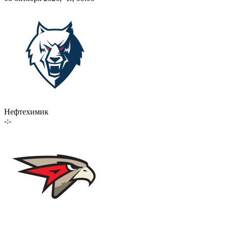
Нефтехимик
-:-