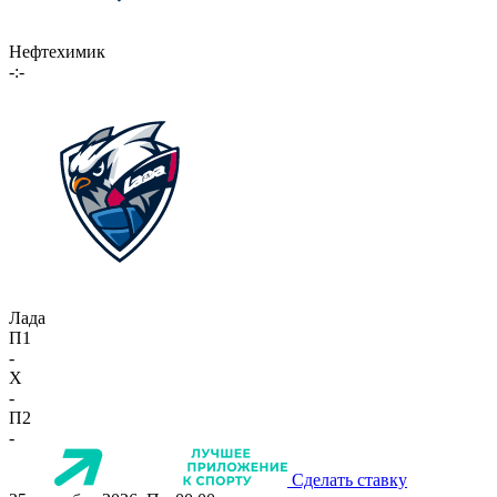
Нефтехимик
-:-
Лада
П1
-
X
-
П2
-
Сделать ставку