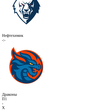
Нефтехимик
-:-
Драконы
П1
-
X