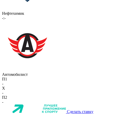
Нефтехимик
-:-
Автомобилист
П1
-
X
-
П2
-
Сделать ставку