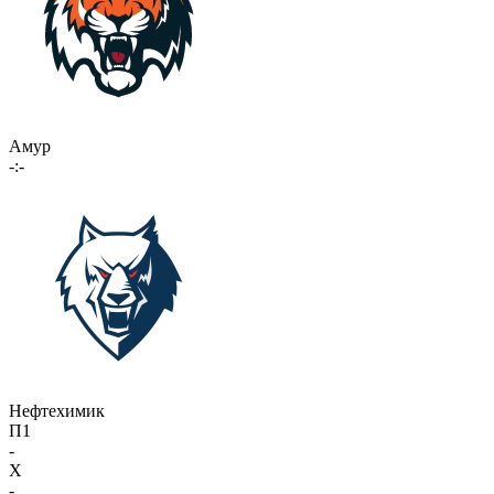
Амур
-:-
Нефтехимик
П1
-
X
-