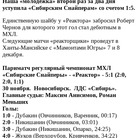
Наша «молодежка» второй раз за два дня
уступила «Сибирским Снайперам» со счетом 1:5.
Единственную шайбу у «Реактора» забросил Роберт
Чернов для которого этот гол стал дебютным в
МХЛ.
Следующие матчи «реакторщики» проведут в
Ханты-Мансийске с «Мамонтами Югры» 7 и 8
декабря.
Париматч регулярный чемпионат МХЛ
«Сибирские Снайперы» - «Реактор» - 5:1 (2:0,
2:0, 1:1)
30 ноября. Новосибирск. ЛДС «Сибирь».
Главные судьи: Максим Анисимов, Роман
Меньших
Голы:
1:0
- Дубакин (Овчинников, Варенник, 00:17)
2:0
- Никишанин (Овчинников, 03:01)
3:0
- Дубакин (Никишанин, Опарко, 24:25)
4:0
- Жуков (Верхорубов, Кривченков, 34:22)