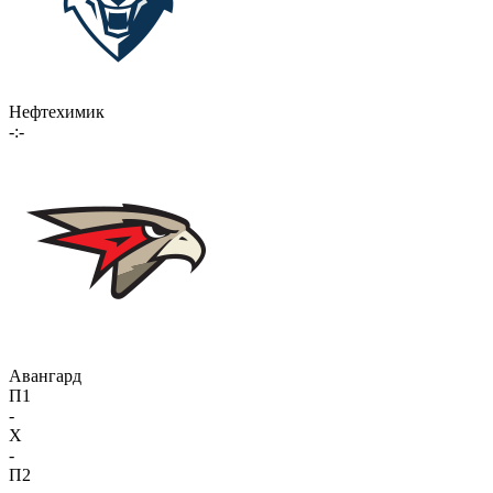
Нефтехимик
-:-
Авангард
П1
-
X
-
П2