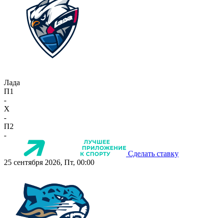
Лада
П1
-
X
-
П2
-
Сделать ставку
25 сентября 2026, Пт, 00:00