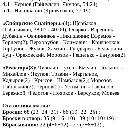
4:1
- Чернов (Гайнуллин, Якупов, 54:24)
5:1
- Никишанин (Кривченков, 57:19)
«Сибирские Снайперы»(4):
Щербаков
(Табатчиков, 38:05 - 40:00); Опарко - Варенник,
Дубакин - Овчинников - Никишанин; Ефремов -
Гордеев(2), Верхорубов - Климович - Кривченков;
Горбунов - Жуков, Хамзин - Гундырев - Белианини;
Буц - Ореховский, Морозов - Решетько - Бачурин(2).
«Реактор»(8):
Чувилин; Гусев - Емелин, Полькин -
Михайлов - Якупов; Травин - Мартынов,
Кадыров(2) - Крысов - Шамбазов(2); Морозов -
Гайнуллин(2), Чернов(2) - Устимкин - Гаврилов;
Бережной, Федотов - Поярков - Барсуков; Мокеев
Статистика матча:
Броски:
68 (23+24+21) - 66 (19+22+25) ;
Броски в створ:
35 (9+16+10) - 39 (10+10+19) ;
Вбрасывания:
22 (4+6+12) - 27 (7+8+12) ;