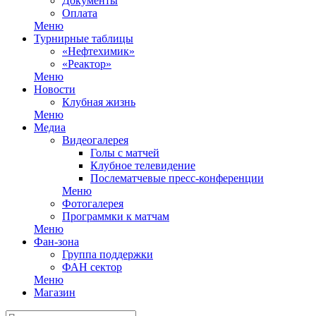
Документы
Оплата
Меню
Турнирные таблицы
«Нефтехимик»
«Реактор»
Меню
Новости
Клубная жизнь
Меню
Медиа
Видеогалерея
Голы с матчей
Клубное телевидение
Послематчевые пресс-конференции
Меню
Фотогалерея
Программки к матчам
Меню
Фан-зона
Группа поддержки
ФАН сектор
Меню
Магазин