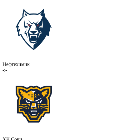
Нефтехимик
-:-
ХК Сочи