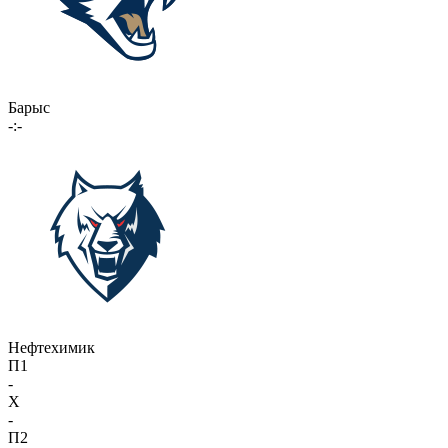
Барыс
-:-
Нефтехимик
П1
-
X
-
П2