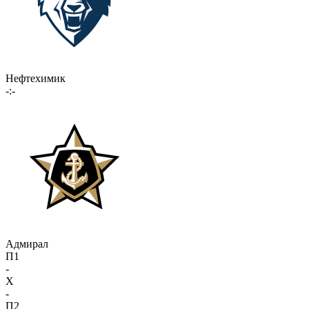
Нефтехимик
-:-
Адмирал
П1
-
X
-
П2