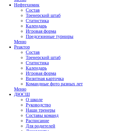
Нефтехимик
Состав
Тренерский штаб
Статистика
Календарь
Игровая форма
Предсезонные турниры
Меню
Реактор
Состав
Тренерский штаб
Статистика
Календарь
Игровая форма
Визитная карточка
Командные фото разных лет
Меню
ДЮСШ
О школе
Руководство
Наши тренеры
Составы команд
Расписание
Для родителей