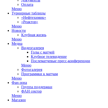
Документы
Оплата
Меню
Турнирные таблицы
«Нефтехимик»
«Реактор»
Меню
Новости
Клубная жизнь
Меню
Медиа
Видеогалерея
Голы с матчей
Клубное телевидение
Послематчевые пресс-конференции
Меню
Фотогалерея
Программки к матчам
Меню
Фан-зона
Группа поддержки
ФАН сектор
Меню
Магазин