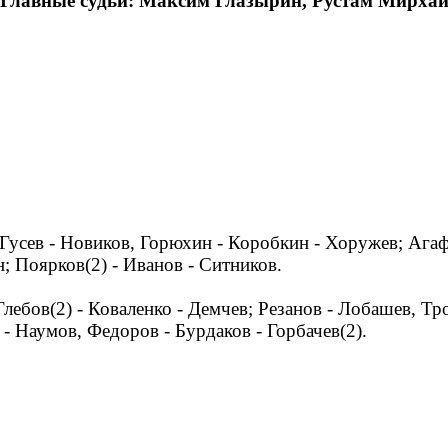
 Главные судьи: Максим Глазырин, Рустам Мирхай
; Гусев - Новиков, Горюхин - Коробкин - Хоружев; Аг
н; Поярков(2) - Иванов - Ситников.
лебов(2) - Коваленко - Демчев; Резанов - Лобашев, Т
- Наумов, Федоров - Бурдаков - Горбачев(2).