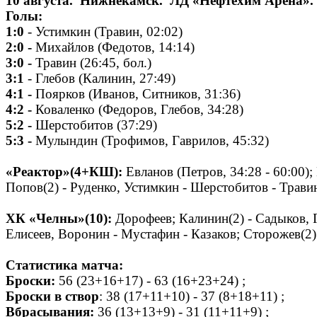
10 августа. Нижнекамск. ЛД «Нефтехим Арена».
Голы:
1:0
- Устимкин (Травин, 02:02)
2:0 -
Михайлов (Федотов, 14:14)
3:0 -
Травин (26:45, бол.)
3:1
- Глебов (Калинин, 27:49)
4:1 -
Поярков (Иванов, Ситников, 31:36)
4:2 -
Коваленко (Федоров, Глебов, 34:28)
5:2 -
Шерстобитов (37:29)
5:3 -
Мулындин (Трофимов, Гаврилов, 45:32)
«Реактор»(4+КШ):
Евланов (Петров, 34:28 - 60:00)
Попов(2) - Руденко, Устимкин - Шерстобитов - Трави
ХК «Челны»(10):
Дорофеев; Калинин(2) - Садыков, Г
Елисеев, Воронин - Мустафин - Казаков; Сторожев(2) 
Статистика матча:
Броски:
56 (23+16+17) - 63 (16+23+24) ;
Броски в створ
: 38 (17+11+10) - 37 (8+18+11) ;
Вбрасывания:
36 (13+13+9) - 31 (11+11+9) ;