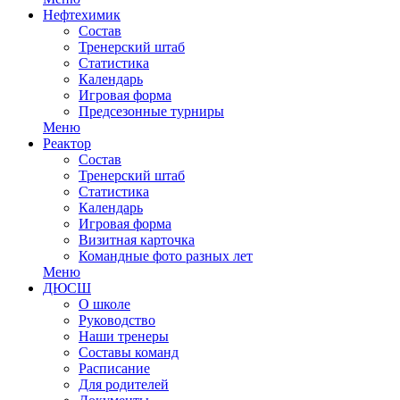
Нефтехимик
Состав
Тренерский штаб
Статистика
Календарь
Игровая форма
Предсезонные турниры
Меню
Реактор
Состав
Тренерский штаб
Статистика
Календарь
Игровая форма
Визитная карточка
Командные фото разных лет
Меню
ДЮСШ
О школе
Руководство
Наши тренеры
Составы команд
Расписание
Для родителей