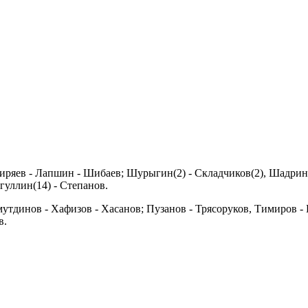
ряев - Лапшин - Шибаев; Шурыгин(2) - Складчиков(2), Шадрин 
уллин(14) - Степанов.
амутдинов - Хафизов - Хасанов; Пузанов - Трясоруков, Тимиров 
в.