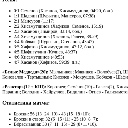
0:1 Семенов (Хасанов, Хисамутдинов, 04:20, бол.)
1:1 Шадрин (Шурыгин, Мансуров, 07:38)
2:1 Мансуров (11:17)
2:2 Хисамутдинов (Хафизов, Семенов, 15:19)
2:3 Хасанов (Тимиров, 33:14, бол.)
2:4 Хисамутдинов (Хасанов, Галеев, 39:29)
3:4 Кобяков (Шурыгин, Степанов, 43:47)
3:5 Хафизов (Хисамутдинов, 47:12, бол.)
4:5 Шафигуллин (Кулиев, 48:37)
4:6 Хисамутдинов (48:53)
4:7 Хасанов (Хафизов, 59:39, п.в.)
«Белые Медведи»(20):
Мыльников; Мякишев - Волобуев(2), Ши
Коновалов - Тертышный; Киселев - Мокрушев, Кобяков - Шафиг
«Реактор»(12 + КШ):
Коротаев; Семёнов(10) - Галеев(2), Хис
Паранин; Володин - Хайруллов, Видилин - Огнев - Галихамето
Статистика матча:
Броски: 56 (13+24+19) - 43 (15+18+10);
Броски в створ: 32 (6+15+11) - 25 (10+8+7);
Вбрасывания: 33 (7+11+15) - 29 (8+11+10).