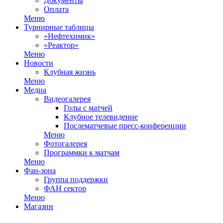
Документы
Оплата
Меню
Турнирные таблицы
«Нефтехимик»
«Реактор»
Меню
Новости
Клубная жизнь
Меню
Медиа
Видеогалерея
Голы с матчей
Клубное телевидение
Послематчевые пресс-конференции
Меню
Фотогалерея
Программки к матчам
Меню
Фан-зона
Группа поддержки
ФАН сектор
Меню
Магазин