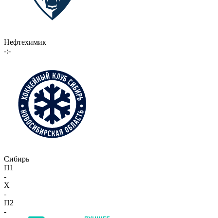
Нефтехимик
-:-
Сибирь
П1
-
X
-
П2
-