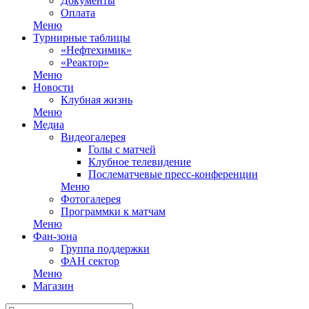
Документы
Оплата
Меню
Турнирные таблицы
«Нефтехимик»
«Реактор»
Меню
Новости
Клубная жизнь
Меню
Медиа
Видеогалерея
Голы с матчей
Клубное телевидение
Послематчевые пресс-конференции
Меню
Фотогалерея
Программки к матчам
Меню
Фан-зона
Группа поддержки
ФАН сектор
Меню
Магазин