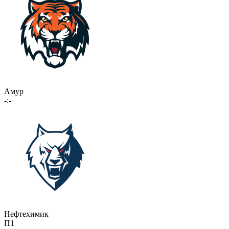
Амур
-:-
Нефтехимик
П1