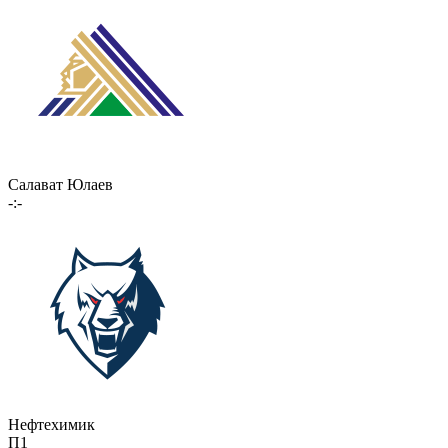
Салават Юлаев
-:-
Нефтехимик
П1