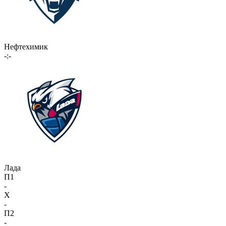
Нефтехимик
-:-
Лада
П1
-
X
-
П2
-