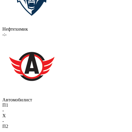
Нефтехимик
-:-
Автомобилист
П1
-
X
-
П2
-