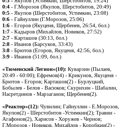
0:3 -
Якупов (Устимкин, Шерстобитов, 19:24)
0:4
- Г.Морозов (Якупов, Шерстобитов, 20:49)
0:5
- Якупов (Шерстобитов, Устимкин, 23:08)
0:6
- Гайнуллин (Г.Морозов, 25:06)
1:6
- Егоров (Якуценя, Щербенев, 26:54, бол.)
1:7
- Кадыров (Михайлов, Новиков, 27:52)
2:7
- Карташов (30:13, бол.)
2:8
- Иванов (Барсуков, 33:43)
3:8
- Брютов (Егоров, Якуценя, 42:56, бол.)
3:9
- Иванов (51:09, бол.)
«Тюменский Легион»(10):
Куварзин (Пылаев,
20:49 - 60:00); Ефремов(4) - Крикунов, Якуценя -
Брютов - Егоров; Карташов(2) - Бурлуцкий,
Бобылев - Белов - Васюков; Скурихин - Шабалин,
Насретдинов - Марзаганов; Щербенев(2).
«Реактор»(12):
Чувилин; Гайнуллин - Е.Морозов,
Якупов(2) - Шерстобитов -Устимкин(2); Травин -
Агафонов(2), Харисов - Хоружев - Чернов;
Г.Морозов - Новиков, Михайлов - Коробкин(2) -