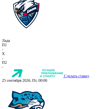
Лада
П1
-
X
-
П2
-
Сделать ставку
25 сентября 2026, Пт, 00:00