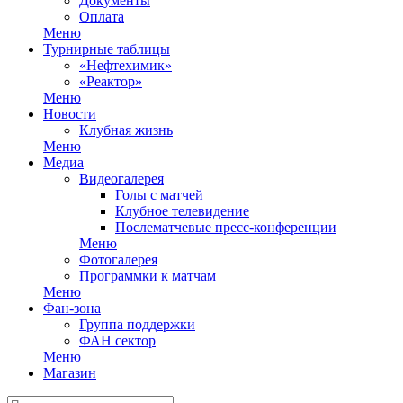
Документы
Оплата
Меню
Турнирные таблицы
«Нефтехимик»
«Реактор»
Меню
Новости
Клубная жизнь
Меню
Медиа
Видеогалерея
Голы с матчей
Клубное телевидение
Послематчевые пресс-конференции
Меню
Фотогалерея
Программки к матчам
Меню
Фан-зона
Группа поддержки
ФАН сектор
Меню
Магазин