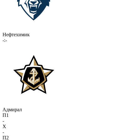
Нефтехимик
-:-
Адмирал
П1
-
X
-
П2