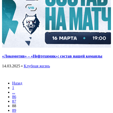
«Локомотив» – «Нефтехимик»: состав нашей команды
14.03.2025 •
Клубная жизнь
Назад
1
...
86
87
88
89