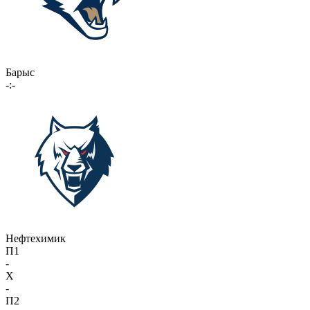
Барыс
-:-
Нефтехимик
П1
-
X
-
П2