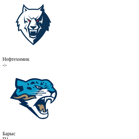
Нефтехимик
-:-
Барыс