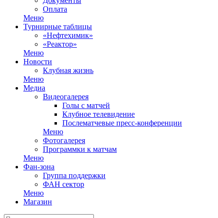
Документы
Оплата
Меню
Турнирные таблицы
«Нефтехимик»
«Реактор»
Меню
Новости
Клубная жизнь
Меню
Медиа
Видеогалерея
Голы с матчей
Клубное телевидение
Послематчевые пресс-конференции
Меню
Фотогалерея
Программки к матчам
Меню
Фан-зона
Группа поддержки
ФАН сектор
Меню
Магазин