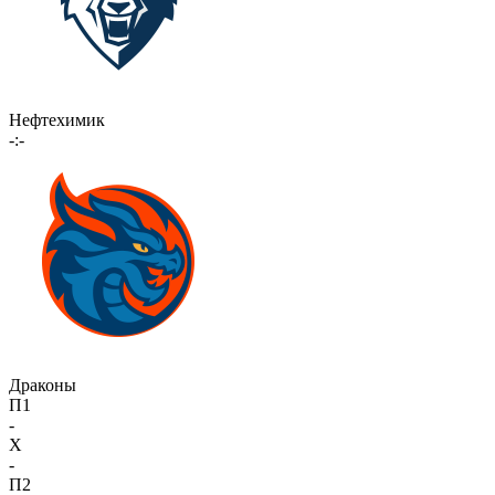
Нефтехимик
-:-
Драконы
П1
-
X
-
П2