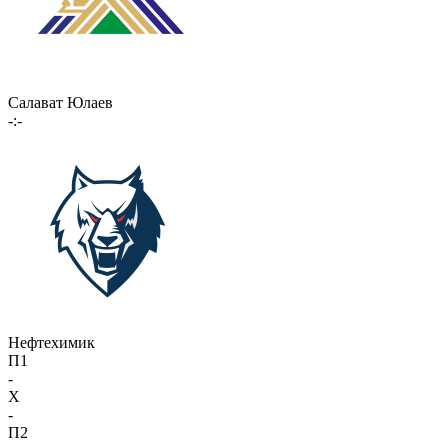
Салават Юлаев
-:-
Нефтехимик
П1
-
X
-
П2