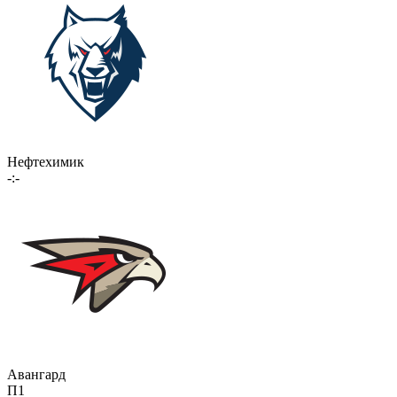
Нефтехимик
-:-
Авангард
П1