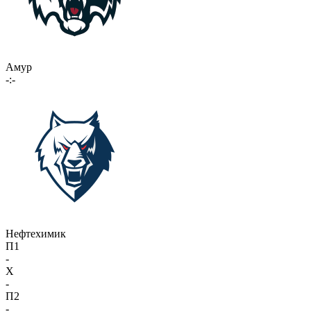
Амур
-:-
Нефтехимик
П1
-
X
-
П2
-