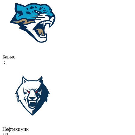
Барыс
-:-
Нефтехимик
П1